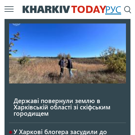
Перейти
РУС
П
до
основного
вмісту
Державі повернули землю в
Харківській області зі скіфським
городищем
У Харкові блогера засудили до