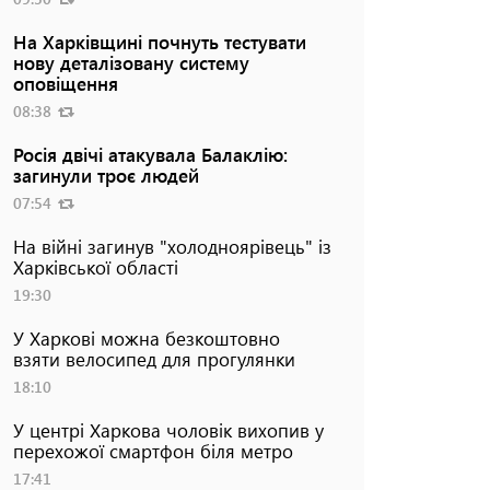
На Харківщині почнуть тестувати
нову деталізовану систему
оповіщення
08:38
Росія двічі атакувала Балаклію:
загинули троє людей
07:54
На війні загинув "холодноярівець" із
Харківської області
19:30
У Харкові можна безкоштовно
взяти велосипед для прогулянки
18:10
У центрі Харкова чоловік вихопив у
перехожої смартфон біля метро
17:41