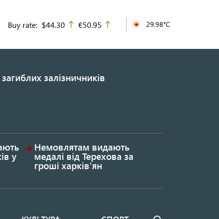
Buy rate:
$44.30
€50.95
29.98°C
up
up
 загиблих залізничників
гають
Немовлятам видають
ів у
медалі від Терехова за
гроші харків'ян