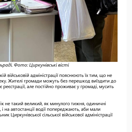
ьраді. Фото: Циркунівські вісті
ій військовій адміністрації пояснюють їх тим, що не
еку. Жителі громади можуть без перешкод виїздити до
ає реєстрації, але постійно проживає у громаді, мусить
тік не такий великий, як минулого тижня, одиничні
 і на автостанції водії попереджають, аби мали
ик Циркунівської сільської військової адміністрації