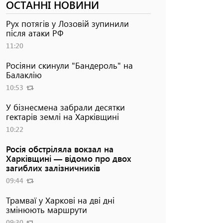
ОСТАННІ НОВИНИ
Рух потягів у Лозовій зупинили
після атаки РФ
11:20
Росіяни скинули "Бандероль" на
Балаклію
10:53
У бізнесмена забрали десятки
гектарів землі на Харківщині
10:22
Росія обстріляла вокзал на
Харківщині — відомо про двох
загиблих залізничників
09:44
Трамваї у Харкові на дві дні
змінюють маршрути
09:30