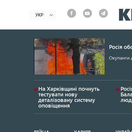
УКР
Росія об
Окупанти 
На Харківщині почнуть
Росі
тестувати нову
Бала
деталізовану систему
люд
оповіщення