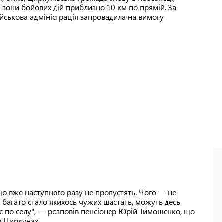
о зони бойових дій приблизно 10 км по прямій. За
ійськова адміністрація запровадила на вимогу
, що вже наступного разу не пропустять. Чого — не
 багато стало якихось чужих шастать, можуть десь
є по селу", — розповів пенсіонер Юрій Тимошенко, що
в Циркунах.