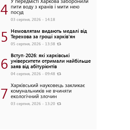
У передмісті Харкова заборонили
4
пити воду з кранів і мити нею
посуд
03 серпня, 2026 - 14:18
5
Немовлятам видають медалі від
Терехова за гроші харків'ян
05 серпня, 2026 - 13:38
Вступ-2026: які харківські
6
університети отримали найбільше
заяв від абітурієнтів
04 серпня, 2026 - 09:48
Харківський науковець закликає
7
комунальників не вчиняти
екологічний злочин
03 серпня, 2026 - 13:20