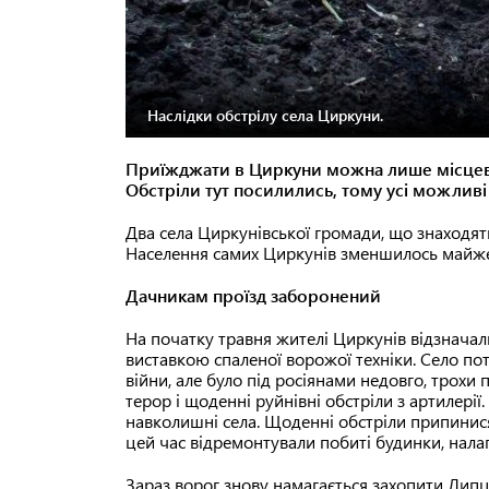
Наслідки обстрілу села Циркуни.
Приїжджати в Циркуни можна лише місцеви
Обстріли тут посилились, тому усі можливі
Два села Циркунівської громади, що знаходять
Населення самих Циркунів зменшилось майже в
Дачникам проїзд заборонений
На початку травня жителі Циркунів відзначал
виставкою спаленої ворожої техніки. Село п
війни, але було під росіянами недовго, трохи
терор і щоденні руйнівні обстріли з артилерії
навколишні села. Щоденні обстріли припинися 
цей час відремонтували побиті будинки, нала
Зараз ворог знову намагається захопити Липці