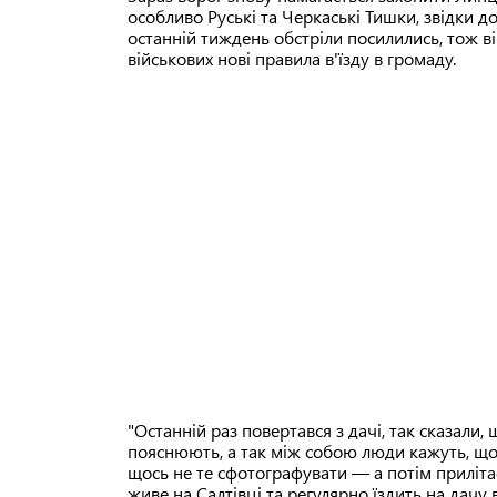
особливо Руські та Черкаські Тишки, звідки д
останній тиждень обстріли посилились, тож в
військових нові правила в'їзду в громаду.
"Останній раз повертався з дачі, так сказали
пояснюють, а так між собою люди кажуть, що
щось не те сфотографувати — а потім приліта
живе на Салтівці та регулярно їздить на дачу 