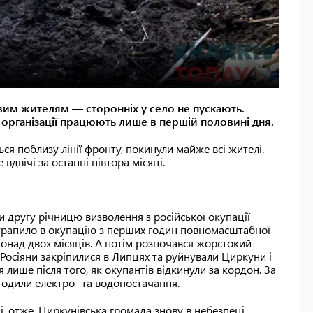
м жителям — сторонніх у село не пускають.
 організації працюють лише в першій половині дня.
ся поблизу лінії фронту, покинули майже всі жителі.
двічі за останні півтора місяці.
и другу річницю визволення з російської окупації
отрапило в окупацію з перших годин повномасштабної
 понад двох місяців. А потім розпочався жорстокий
. Росіяни закріпилися в Липцях та руйнували Циркуни і
лише після того, як окупантів відкинули за кордон. За
годили електро- та водопостачання.
, отже, Циркунівська громада знову в небезпеці,