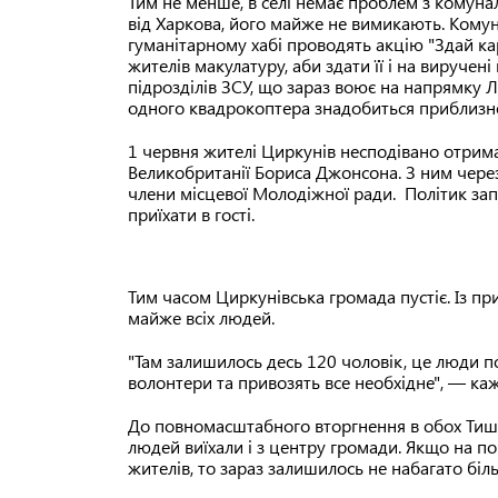
Тим не менше, в селі немає проблем з комуна
від Харкова, його майже не вимикають. Комун
гуманітарному хабі проводять акцію "Здай к
жителів макулатуру, аби здати її і на виручен
підрозділів ЗСУ, що зараз воює на напрямку 
одного квадрокоптера знадобиться приблизн
1 червня жителі Циркунів несподівано отрим
Великобританії Бориса Джонсона. З ним чере
члени місцевої Молодіжної ради. Політик за
приїхати в гості.
Тим часом Циркунівська громада пустіє. Із п
майже всіх людей.
"Там залишилось десь 120 чоловік, це люди пох
волонтери та привозять все необхідне", — ка
До повномасштабного вторгнення в обох Тиш
людей виїхали і з центру громади. Якщо на п
жителів, то зараз залишилось не набагато бі