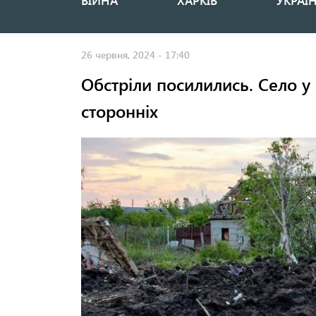
ВІЙНА
ХАРКІВ
УКРАЇ
Основная
навигация
26 червня, 2024 - 17:40
Обстріли посилились. Село у
сторонніх