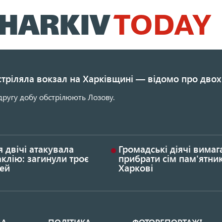
Перейти
до
основного
вмісту
стріляла вокзал на Харківщині — відомо про двох
другу добу обстрілюють Лозову.
я двічі атакувала
Громадські діячі вима
клію: загинули троє
прибрати сім пам'ятник
ей
Харкові