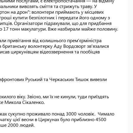
льними послугами, є електропостачання — на відміну
альники вивозять сміття та стрижуть траву. У
артон на дрон": волонтери приймають у місцевих
і гроші купити безпілотник і передати його одному з
Липців. Організатори підрахували, що для придбання
о 17 тонн макулатури. Вже назбирали майже половину.
али привітання від колишнього прем'єрміністра
з британську волонтерку Аду Вордсворт зв'язалися
писав циркунівцям відеозвернення та пообіцяв
рифронтових Руський та Черкаських Тишок вивезли
илого віку. Звісно, ми їх не кинули, туди приїздять
же Микола Сікаленко.
ках сукупно проживало понад 3000 чоловік. Чимало
очатку цієї весни в Циркунах було приблизно 4500
льше 2000 людей.