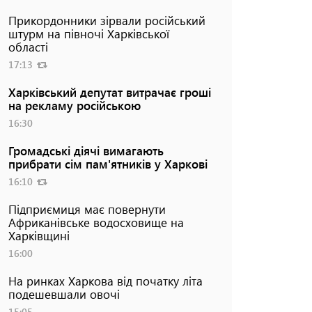
Прикордонники зірвали російський
штурм на півночі Харківської
області
17:13
Харківський депутат витрачає гроші
на рекламу російською
16:30
Громадські діячі вимагають
прибрати сім пам'ятників у Харкові
16:10
Підприємиця має повернути
Африканівське водосховище на
Харківщині
16:00
На ринках Харкова від початку літа
подешевшали овочі
15:05