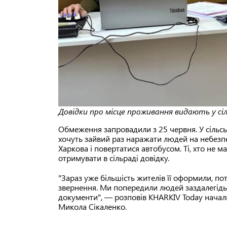
Довідки про місце проживання видають у сіл
Обмеження запровадили з 25 червня. У сільськ
хочуть зайвий раз наражати людей на небезп
Харкова і повертатися автобусом. Ті, хто не м
отримувати в сільраді довідку.
"Зараз уже більшість жителів її оформили, по
звернення. Ми попередили людей заздалегідь,
документи", — розповів KHARKIV Today начальн
Микола Сікаленко.