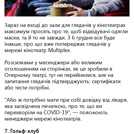
Зараз на вході до зали для глядачів у кінотеатрах
максимум просять про те, щоб відвідувачі одягли
маски, та й то не завжди. З 6 грудня все буде
інакше, про що вже попереджає глядачів у
мережі кінотеатр Multiplex.
Розсилками у месенджери або великим
оголошенням на сторінках, як це зробили в
Оперному театрі, тут не перейнялися, але на
запитання глядачів підтверджують: сертифікати
або тести потрібні.
"Або ж потрібно мати при собі довідку від лікаря,
яка засвідчена печаткою, про те, що ви
перехворіли на COVID-19", — пояснюють
менеджери мережі кінотеатрів.
7. Гольф-клуб