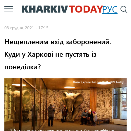
Перейти
РУС
П
до
основного
03 грудня, 2021 - 17:15
вмісту
Нещепленим вхід заборонений.
Куди у Харкові не пустять із
понеділка?
Фото: Сергей Козлов/KHARKIV Today
З 6 грудня до зоопарку теж не пустять без сертифікату