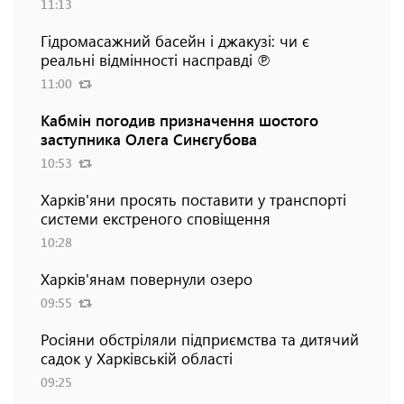
11:13
Гідромасажний басейн і джакузі: чи є
реальні відмінності насправді ℗
11:00
Кабмін погодив призначення шостого
заступника Олега Синєгубова
10:53
Харків'яни просять поставити у транспорті
системи екстреного сповіщення
10:28
Харків'янам повернули озеро
09:55
Росіяни обстріляли підприємства та дитячий
садок у Харківській області
09:25