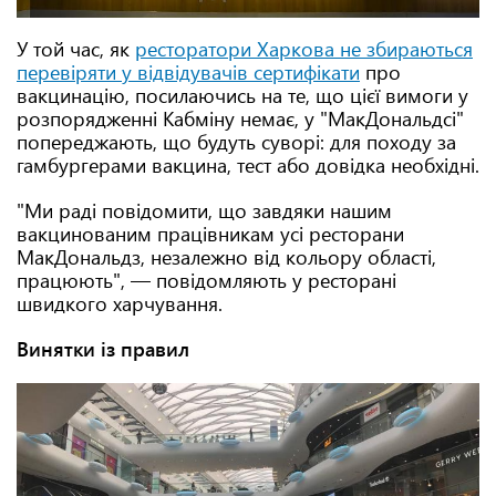
У той час, як
ресторатори Харкова не збираються
перевіряти у відвідувачів сертифікати
про
вакцинацію, посилаючись на те, що цієї вимоги у
розпорядженні Кабміну немає, у "МакДональдсі"
попереджають, що будуть суворі: для походу за
гамбургерами вакцина, тест або довідка необхідні.
"Ми раді повідомити, що завдяки нашим
вакцинованим працівникам усі ресторани
МакДональдз, незалежно від кольору області,
працюють", — повідомляють у ресторані
швидкого харчування.
Винятки із правил