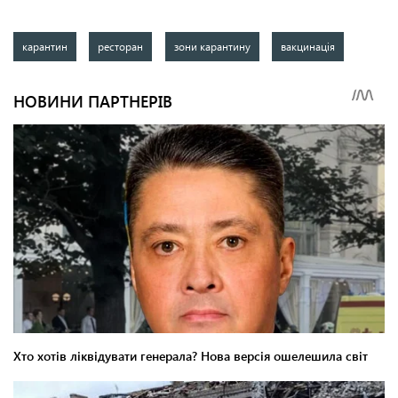
карантин
ресторан
зони карантину
вакцинація