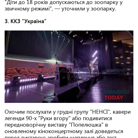
"Діти до 18 років допускаються до зоопарку у
звичному режимі", — уточнили у зоопарку.
3. ККЗ "Україна"
Охочим послухати у грудні групу "НЕНСІ", кавери
легенди 90-х "Руки вгору" або подивитися
передноворічну виставу "Попелюшка" в
оновленому кіноконцертному залі доведеться
перед виставою зробити щеплення або тест.