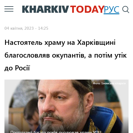
Перейти
РУС
П
до
основного
04 квітня, 2023 - 14:25
вмісту
Настоятель храму на Харківщині
благословляв окупантів, а потім утік
до Росії
Фото: Ізюмська єпархія
Протоієрей багато років очолював храми УПЦ