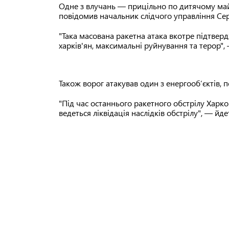
Одне з влучань — прицільно по дитячому май
повідомив начальник слідчого управління Сер
"Така масована ракетна атака вкотре підтвер
харків'ян, максимальні руйнування та терор",
Також ворог атакував один з енергообʼєктів, 
"Під час останнього ракетного обстрілу Харко
ведеться ліквідація наслідків обстрілу", — йде