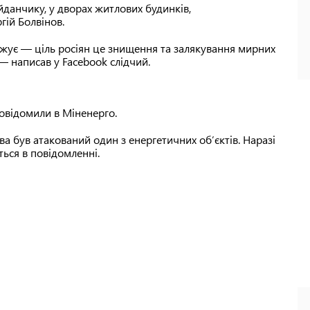
данчику, у дворах житлових будинків,
гій Болвінов.
джує — ціль росіян це знищення та залякування мирних
 — написав у Facebook слідчий.
повідомили в Міненерго.
ва був атакований один з енергетичних обʼєктів. Наразі
ться в повідомленні.