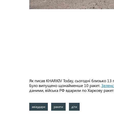
Як писав KHARKIV Today, сьогодні близько 13
Було випущено щонайменше 10 ракет.
Зеленс
даними, війська РФ вдарили по Харкову ракет
авіаудари
ракети
діти