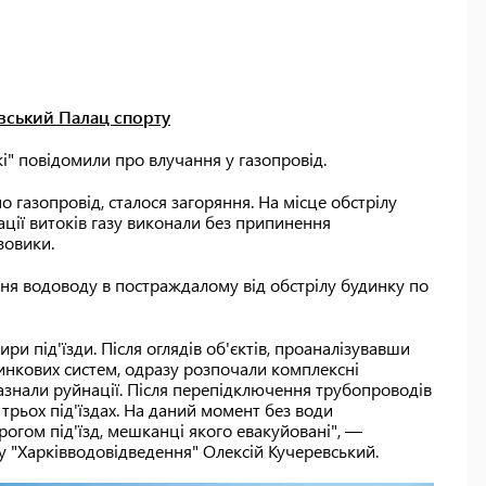
івський Палац спорту
жі" повідомили про влучання у газопровід.
 газопровід, сталося загоряння. На місце обстрілу
ації витоків газу виконали без припинення
зовики.
ня водоводу в постраждалому від обстрілу будинку по
и під'їзди. Після оглядів об'єктів, проаналізувавши
нкових систем, одразу розпочали комплексні
 зазнали руйнації. Після перепідключення трубопроводів
трьох під'їздах. На даний момент без води
гом під'їзд, мешканці якого евакуйовані", —
 "Харківводовідведення" Олексій Кучеревський.