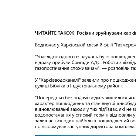
ЧИТАЙТЕ ТАКОЖ:
Росіяни зруйнували харк
Водночас у Харківській міській філії "Газмере
"Унаслідок одного із влучань було пошкоджено
відразу прибули бригади АДС. Роботи з ліквід
газопостачання споживачам", — розповіли га
У "Харківводоканалі" заявили про пошкоджен
вулиці Бібліка в Індустріальному районі.
"Попередньо без подачі води залишилося чотир
характер пошкоджень та стан внутрішньобуди
відновлювальні заходи у тих під'їздах, які не
водопостачання у стислий термін відновили у 
залишається один найбільш пошкоджений воро
поінформував заступник директора комплексу