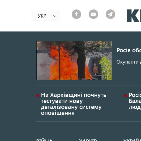
УКР
Росія об
Окупанти 
На Харківщині почнуть
Росі
тестувати нову
Бала
деталізовану систему
люд
оповіщення