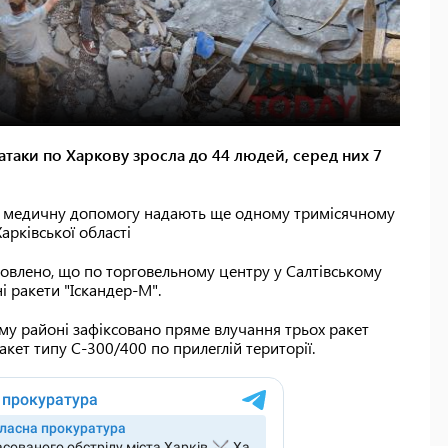
атаки по Харкову зросла до 44 людей, серед них 7
, медичну допомогу надають ще одному тримісячному
арківської області
новлено, що по торговельному центру у Салтівському
і ракети "Іскандер-М".
у районі зафіксовано пряме влучання трьох ракет
акет типу С-300/400 по прилеглій території.