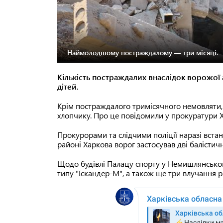
Наймолодшому постраждалому — три місяці.
Кількість постраждалих внаслідок ворожої 
дітей.
Крім постраждалого тримісячного немовляти
хлопчику. Про це повідомили у прокуратури Х
Прокурорами та слідчими поліції наразі вста
районі Харкова ворог застосував дві балістичн
Щодо будівлі Палацу спорту у Немишлянськом
типу "Іскандер-М", а також ще три влучання р