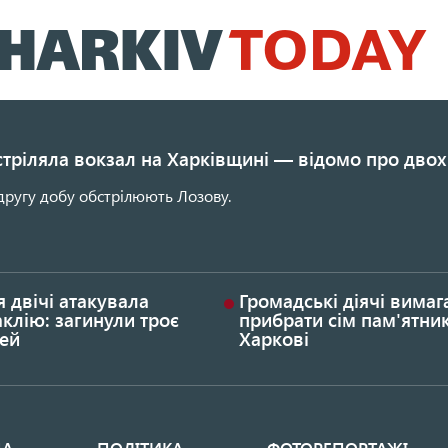
Перейти
до
основного
вмісту
стріляла вокзал на Харківщині — відомо про двох
другу добу обстрілюють Лозову.
я двічі атакувала
Громадські діячі вима
клію: загинули троє
прибрати сім пам'ятник
ей
Харкові