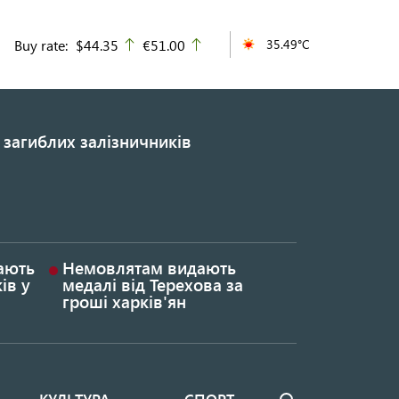
Buy rate:
$44.35
€51.00
35.49°C
up
up
 загиблих залізничників
гають
Немовлятам видають
ів у
медалі від Терехова за
гроші харків'ян