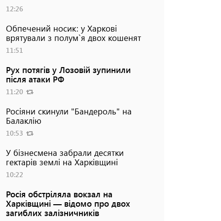
12:26
Обпечений носик: у Харкові
врятували з полум`я двох кошенят
11:51
Рух потягів у Лозовій зупинили
після атаки РФ
11:20
Росіяни скинули "Бандероль" на
Балаклію
10:53
У бізнесмена забрали десятки
гектарів землі на Харківщині
10:22
Росія обстріляла вокзал на
Харківщині — відомо про двох
загиблих залізничників