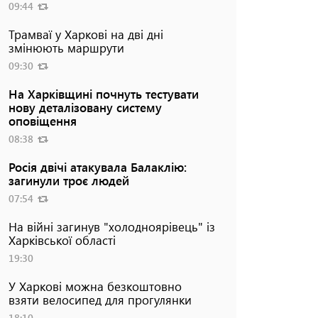
09:44
Трамваї у Харкові на дві дні
змінюють маршрути
09:30
На Харківщині почнуть тестувати
нову деталізовану систему
оповіщення
08:38
Росія двічі атакувала Балаклію:
загинули троє людей
07:54
На війні загинув "холодноярівець" із
Харківської області
19:30
У Харкові можна безкоштовно
взяти велосипед для прогулянки
18:10