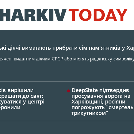
Перейти
до
основного
вмісту
кі діячі вимагають прибрати сім пам'ятників у Ха
ячені видатним діячам СРСР або містять радянську символіку
ків вирішили
DeepState підтвердив
рашати до свят:
просування ворога на
уватися у центрі
Харківщині, росіяни
оронили
погрожують "смертел
трикутником"