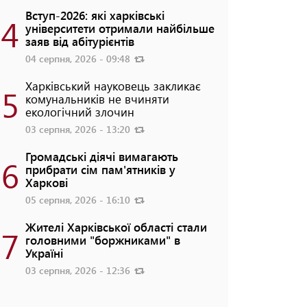
Вступ-2026: які харківські
4
університети отримали найбільше
заяв від абітурієнтів
04 серпня, 2026 - 09:48
Харківський науковець закликає
5
комунальників не вчиняти
екологічний злочин
03 серпня, 2026 - 13:20
Громадські діячі вимагають
6
прибрати сім пам'ятників у
Харкові
05 серпня, 2026 - 16:10
Жителі Харківської області стали
7
головними "боржниками" в
Україні
03 серпня, 2026 - 12:36