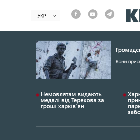
УКР
Громадсь
Вони присв
Немовлятам видають
Хар
медалі від Терехова за
прик
гроші харків'ян
парк
заб