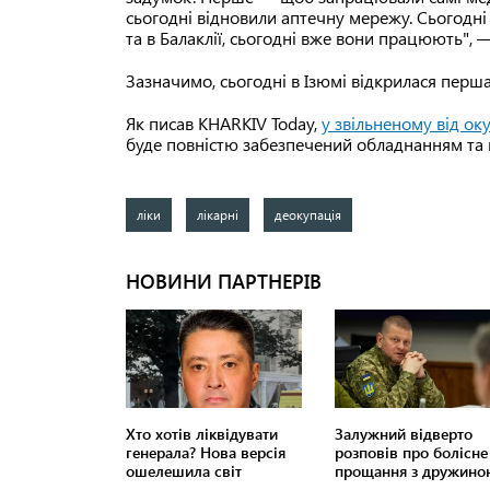
сьогодні відновили аптечну мережу. Сьогодні 
та в Балаклії, сьогодні вже вони працюють", —
Зазначимо, сьогодні в Ізюмі відкрилася перш
Як писав KHARKIV Today,
у звільненому від ок
буде повністю забезпечений обладнанням та
ліки
лікарні
деокупація