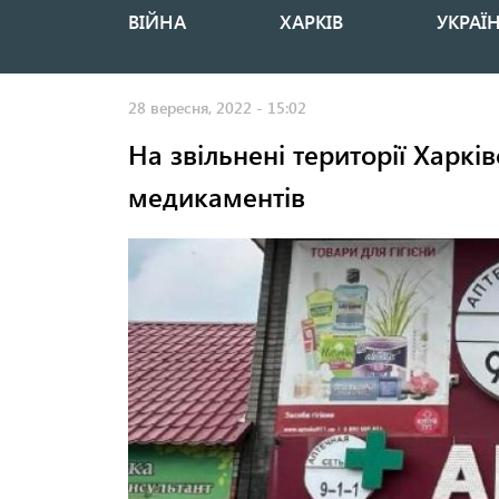
ВІЙНА
ХАРКІВ
УКРАЇ
Основная
навигация
28 вересня, 2022 - 15:02
На звільнені території Харків
медикаментів