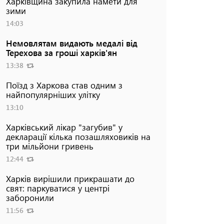
Харківщина закупила намети для
зими
14:03
Немовлятам видають медалі від
Терехова за гроші харків'ян
13:38
Поїзд з Харкова став одним з
найпопулярніших улітку
13:10
Харківський лікар "загубив" у
декларації кілька позашляховиків на
три мільйони гривень
12:44
Харків вирішили прикрашати до
свят: паркуватися у центрі
заборонили
11:56