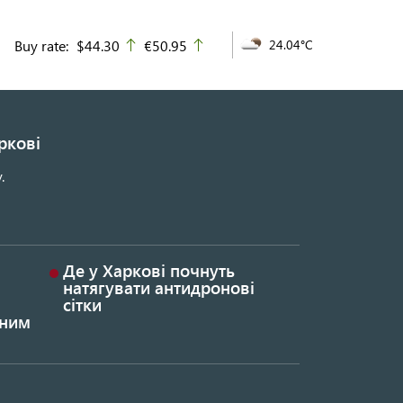
Buy rate:
$44.30
€50.95
24.04°C
up
up
ркові
.
Де у Харкові почнуть
натягувати антидронові
сітки
ьним