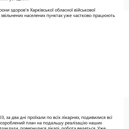
ни здоров'я Харківської обласної військової
 у звільнених населених пунктах уже частково працюють
 за два дні проїхали по всіх лікарнях, подивилися всі
, розроблений план на подальшу реалізацію наших
аклади, повернулися лікарі, робота ведеться. Уже