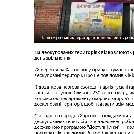
На деокупованих територіях відновлюють робот
На деокупованих територіях відновлюють р
день звільнення.
28 вересня на Харківщину прибула гуманітарн
деокуповані території. Про це повідомив міні
"І додаткова чергова сьогодні партія гумані
загальною сумою близько 230 тонн товару, як
допомогою департаменту охорони здоров'я та
деокуповані території, щоб надавати всім ме
Сьогодні на нараді в Харкові розглядали пит
деокупованих територій та відновлення робот
державною програмою "Доступні ліки" — кол
препарат. Як повідомив Віктор Ляшко, це пит