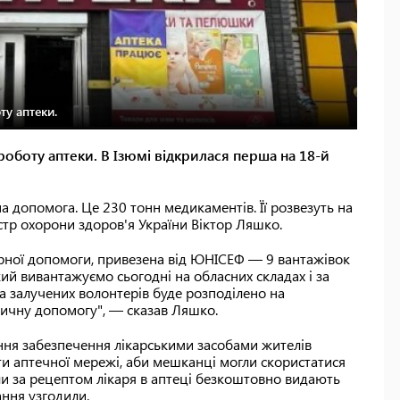
у аптеки.
оботу аптеки. В Ізюмі відкрилася перша на 18-й
а допомога. Це 230 тонн медикаментів. Її розвезуть на
стр охорони здоров'я України Віктор Ляшко.
тарної допомоги, привезена від ЮНІСЕФ — 9 вантажівок
ий вивантажуємо сьогодні на обласних складах і за
 залучених волонтерів буде розподілено на
дичну допомогу", — сказав Ляшко.
ання забезпечення лікарськими засобами жителів
и аптечної мережі, аби мешканці могли скористатися
и за рецептом лікаря в аптеці безкоштовно видають
ання узгодили.