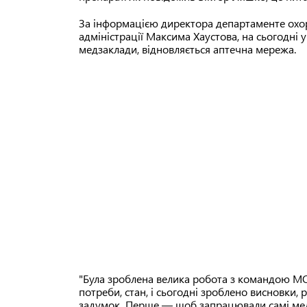
За інформацією директора департаменте охоро
адміністрації Максима Хаустова, на сьогодні
медзаклади, відновляється аптечна мережа.
"Була зроблена велика робота з командою МОЗ,
потреби, стан, і сьогодні зроблено висновки
задумок. Перше — щоб запрацювали самі медз