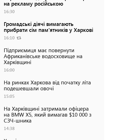
на рекламу російською
16:30
Громадські діячі вимагають
прибрати сім пам'ятників у Харкові
16:10
Підприємиця має повернути
Африканівське водосховище на
Харківщині
16:00
На ринках Харкова від початку літа
подешевшали овочі
15:05
На Харківщині затримали офіцера
на BMW Х5, який вимагав $10 000 з
СЗЧ-шника
14:38