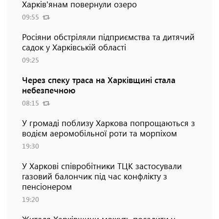
Харків'янам повернули озеро
09:55
Росіяни обстріляли підприємства та дитячий
садок у Харківській області
09:25
Через спеку траса на Харківщині стала
небезпечною
08:15
У громаді поблизу Харкова попрощаються з
водієм аеромобільної роти та морпіхом
19:30
У Харкові співробітники ТЦК застосували
газовий балончик під час конфлікту з
пенсіонером
19:20
Жителя Харківщини можуть посадити у