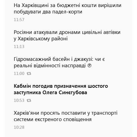
На Харківщині за бюджетні кошти вирішили
побудувати два падел-корти
11:57
Росіяни атакували дронами цивільні автівки
у Харківському районі
11:13
Гідромасажний басейн і джакузі: чи є
реальні відмінності насправді ℗
11:00
Кабмін погодив призначення шостого
заступника Олега Синєгубова
10:53
Харків'яни просять поставити у транспорті
системи екстреного сповіщення
10:28