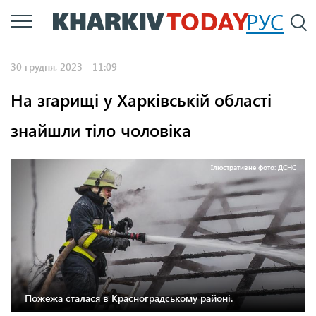
Перейти
РУС
П
до
основного
30 грудня, 2023 - 11:09
вмісту
На згарищі у Харківській області
знайшли тіло чоловіка
Ілюстративне фото: ДСНС
Пожежа сталася в Красноградському районі.