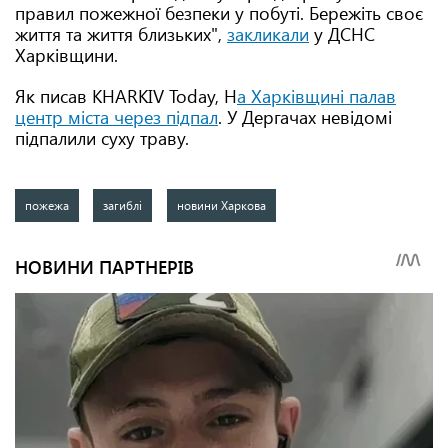
правил пожежної безпеки у побуті. Бережіть своє
життя та життя близьких",
закликали
у ДСНС
Харківщини.
Як писав KHARKIV Today, Н
а Харківщині палав
центр міста через підпал
. У Дергачах невідомі
підпалили суху траву.
пожежа
загиблі
новини Харкова