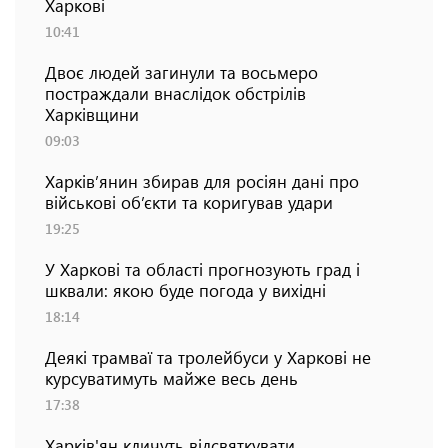
Харкові
10:41
Двоє людей загинули та восьмеро
постраждали внаслідок обстрілів
Харківщини
09:03
Харків’янин збирав для росіян дані про
військові об’єкти та коригував удари
19:25
У Харкові та області прогнозують град і
шквали: якою буде погода у вихідні
18:14
Деякі трамваї та тролейбуси у Харкові не
курсуватимуть майже весь день
17:38
Харків'ян кличуть відсвяткувати