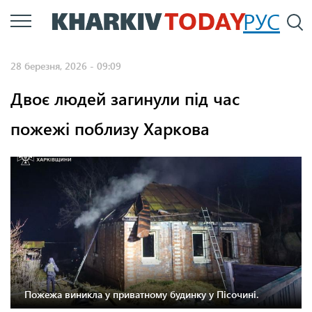
Перейти
РУС
П
до
основного
28 березня, 2026 - 09:09
вмісту
Двоє людей загинули під час
пожежі поблизу Харкова
Пожежа виникла у приватному будинку у Пісочині.