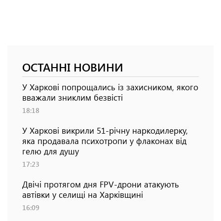
ОСТАННІ НОВИНИ
У Харкові попрощались із захисником, якого
вважали зниклим безвісті
18:18
У Харкові викрили 51-річну наркодилерку,
яка продавала психотропи у флаконах від
гелю для душу
17:23
Двічі протягом дня FPV-дрони атакують
автівки у селищі на Харківщині
16:09