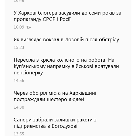
16:46
У Харкові блогера засудили до семи років за
пропаганду СРСР і Росії
16:09
Як виглядає вокзал в Лозовій після обстрілу
15:23
Пересіла з крісла колісного на робота. На
Куп'янському напрямку військові врятували
пенсіонерку
14:56
Через обстріл міста на Харківщині
постраждали шестеро людей
14:30
Сапери забрали залишки ракети з
підприємства в Богодухові
13:55