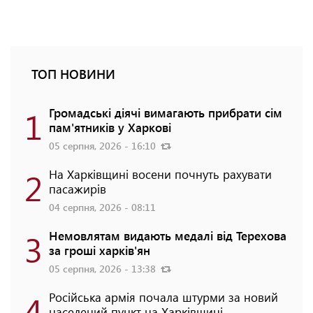
ТОП НОВИНИ
1
Громадські діячі вимагають прибрати сім
пам'ятників у Харкові
05 серпня, 2026 - 16:10
2
На Харківщині восени почнуть рахувати
пасажирів
04 серпня, 2026 - 08:11
3
Немовлятам видають медалі від Терехова
за гроші харків'ян
05 серпня, 2026 - 13:38
4
Російська армія почала штурми за новий
населений пункт на Харківщині