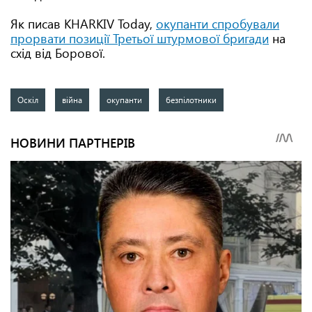
Як писав KHARKIV Today,
окупанти спробували
прорвати позиції Третьої штурмової бригади
на
схід від Борової.
Оскіл
війна
окупанти
безпілотники