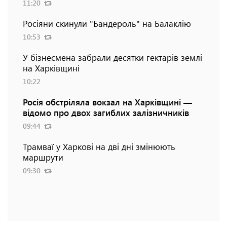
11:20
Росіяни скинули "Бандероль" на Балаклію
10:53
У бізнесмена забрали десятки гектарів землі
на Харківщині
10:22
Росія обстріляла вокзал на Харківщині —
відомо про двох загиблих залізничників
09:44
Трамваї у Харкові на дві дні змінюють
маршрути
09:30