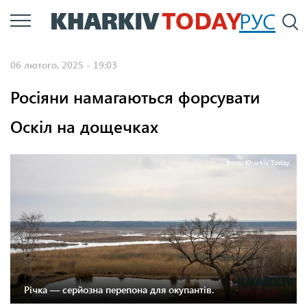
Перейти
РУС
П
до
основного
06 лютого, 2025 - 19:03
вмісту
Росіяни намагаються форсувати
Оскіл на дощечках
Фото: Kharkiv Today.
Річка — серйозна перепона для окупантів.