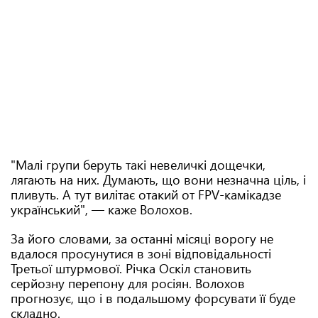
"Малі групи беруть такі невеличкі дощечки,
лягають на них. Думають, що вони незначна ціль, і
пливуть. А тут вилітає отакий от FPV-камікадзе
український", — каже Волохов.
За його словами, за останні місяці ворогу не
вдалося просунутися в зоні відповідальності
Третьої штурмової. Річка Оскіл становить
серйозну перепону для росіян. Волохов
прогнозує, що і в подальшому форсувати її буде
складно.