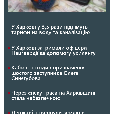
У Харкові у 3,5 рази піднімуть
тарифи на воду та каналізацію
У Харкові затримали офіцера
Нацгвардії за допомогу ухилянту
Кабмін погодив призначення
шостого заступника Олега
Синєгубова
Через спеку траса на Харківщині
стала небезпечною
Державі повернули землю в