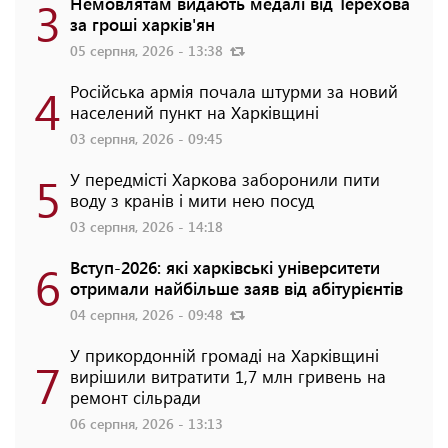
3
Немовлятам видають медалі від Терехова
за гроші харків'ян
05 серпня, 2026 - 13:38
4
Російська армія почала штурми за новий
населений пункт на Харківщині
03 серпня, 2026 - 09:45
5
У передмісті Харкова заборонили пити
воду з кранів і мити нею посуд
03 серпня, 2026 - 14:18
6
Вступ-2026: які харківські університети
отримали найбільше заяв від абітурієнтів
04 серпня, 2026 - 09:48
У прикордонній громаді на Харківщині
7
вирішили витратити 1,7 млн гривень на
ремонт сільради
06 серпня, 2026 - 13:13