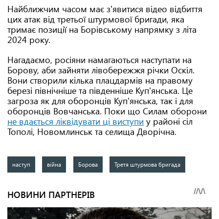
Найближчим часом має з'явитися відео відбиття
цих атак від третьої штурмової бригади, яка
тримає позиції на Борівському напрямку з літа
2024 року.
Нагадаємо, росіяни намагаються наступати на
Борову, аби зайняти лівобережжя річки Оскіл.
Вони створили кілька плацдармів на правому
березі північніше та південніше Куп'янська. Це
загроза як для оборонців Куп'янська, так і для
оборонців Вовчанська. Поки що Силам оборони
не вдається ліквідувати ці виступи
у районі сіл
Тополі, Новомлинськ та селища Дворічна.
наступ
війна
Борова
Третя штурмова бригада