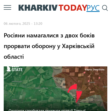
Перейти
РУС
П
до
основного
06 лютого, 2025 - 13:20
вмісту
Росіяни намагалися з двох боків
прорвати оборону у Харківській
області
Карта: DeepState.
Окупанти спробували прорвати позиції Третьої