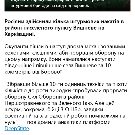
штурмової бригади на схід від Борової.
Росіяни здійснили кілька штурмових накатів в
районі населеного пункту Вишневе на
Харківщині.
Окупанти пішли в наступ двома механізованими
колонами-клешнями, аби прорвати оборону на
цьому напрямку. Вони намагалися наступати
південніше і північніше села Вишневе за 10
кілометрів від Борової.
"Зібравши більше 10-ти одиниць техніки та піхоти
кількістю до роти виродки спробували прорвати
оборону Сил Оборони в районі
Першотравневого та Зеленого Гаю. Але цей
штурм, зокрема, бійці 3 ОШБр, завдяки
ефективній та злагодженій роботі помножили на
нуль", — повідомили аналітики платформи
DeepState
.