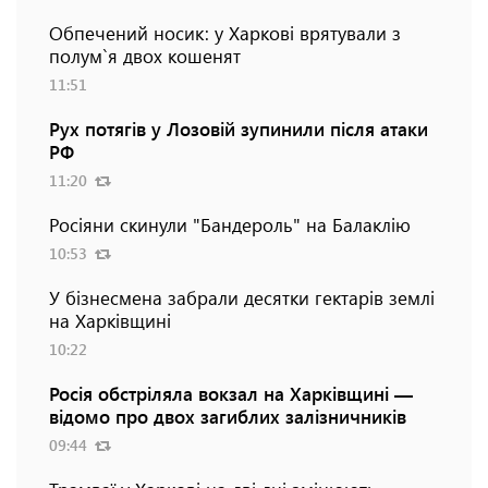
Обпечений носик: у Харкові врятували з
полум`я двох кошенят
11:51
Рух потягів у Лозовій зупинили після атаки
РФ
11:20
Росіяни скинули "Бандероль" на Балаклію
10:53
У бізнесмена забрали десятки гектарів землі
на Харківщині
10:22
Росія обстріляла вокзал на Харківщині —
відомо про двох загиблих залізничників
09:44