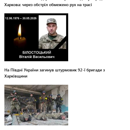
Харкова: через обстріл обмежено рух на трасі
На Півдні України загинув штурмовик 92-ї бригади з
Харківщини