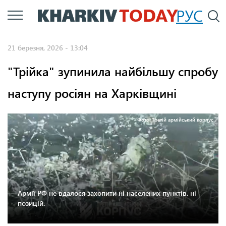
Перейти
РУС
П
до
основного
21 березня, 2026 - 13:04
вмісту
"Трійка" зупинила найбільшу спробу
наступу росіян на Харківщині
Фото: Третій армійський корпус
Армії РФ не вдалося захопити ні населених пунктів, ні
позицій.