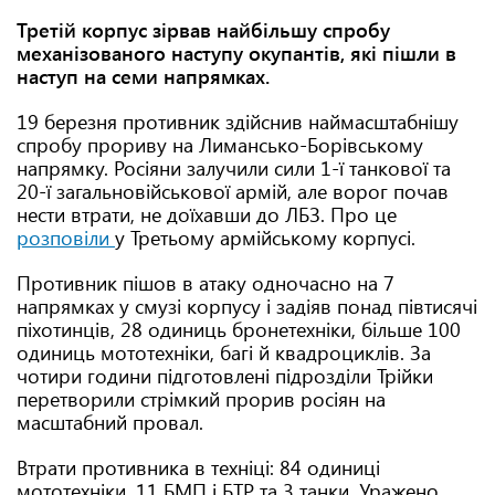
Третій корпус зірвав найбільшу спробу
механізованого наступу окупантів, які пішли в
наступ на семи напрямках.
19 березня противник здійснив наймасштабнішу
спробу прориву на Лимансько-Борівському
напрямку. Росіяни залучили сили 1-ї танкової та
20-ї загальновійськової армій, але ворог почав
нести втрати, не доїхавши до ЛБЗ. Про це
розповіли
у Третьому армійському корпусі.
Противник пішов в атаку одночасно на 7
напрямках у смузі корпусу і задіяв понад півтисячі
піхотинців, 28 одиниць бронетехніки, більше 100
одиниць мототехніки, багі й квадроциклів. За
чотири години підготовлені підрозділи Трійки
перетворили стрімкий прорив росіян на
масштабний провал.
Втрати противника в техніці: 84 одиниці
мототехніки, 11 БМП і БТР та 3 танки. Уражено