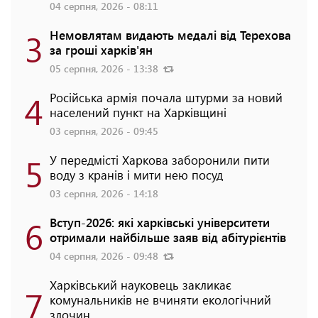
04 серпня, 2026 - 08:11
3
Немовлятам видають медалі від Терехова
за гроші харків'ян
05 серпня, 2026 - 13:38
4
Російська армія почала штурми за новий
населений пункт на Харківщині
03 серпня, 2026 - 09:45
5
У передмісті Харкова заборонили пити
воду з кранів і мити нею посуд
03 серпня, 2026 - 14:18
6
Вступ-2026: які харківські університети
отримали найбільше заяв від абітурієнтів
04 серпня, 2026 - 09:48
Харківський науковець закликає
7
комунальників не вчиняти екологічний
злочин