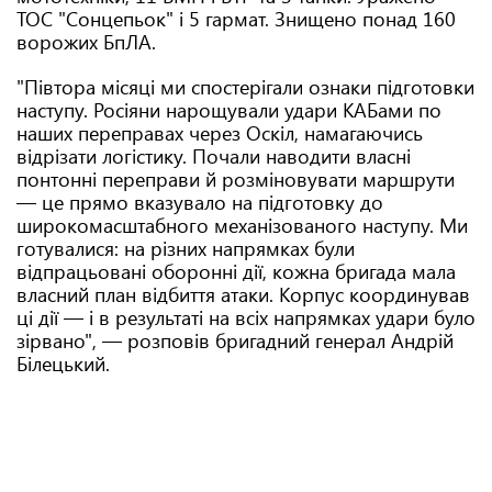
ТОС "Сонцепьок" і 5 гармат. Знищено понад 160
ворожих БпЛА.
"Півтора місяці ми спостерігали ознаки підготовки
наступу. Росіяни нарощували удари КАБами по
наших переправах через Оскіл, намагаючись
відрізати логістику. Почали наводити власні
понтонні переправи й розміновувати маршрути
— це прямо вказувало на підготовку до
широкомасштабного механізованого наступу. Ми
готувалися: на різних напрямках були
відпрацьовані оборонні дії, кожна бригада мала
власний план відбиття атаки. Корпус координував
ці дії — і в результаті на всіх напрямках удари було
зірвано", — розповів бригадний генерал Андрій
Білецький.