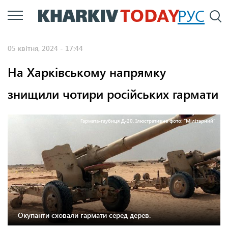
Перейти
РУС
П
до
основного
05 квітня, 2024 - 17:44
вмісту
На Харківському напрямку
знищили чотири російських гармати
Гармата-гаубиця Д-20. Ілюстративне фото: "Мілітарний"
Окупанти сховали гармати серед дерев.