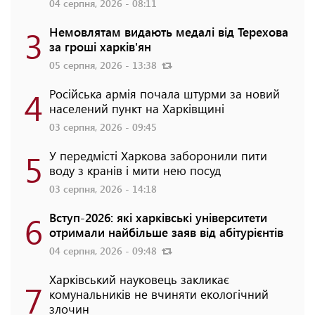
04 серпня, 2026 - 08:11
3
Немовлятам видають медалі від Терехова
за гроші харків'ян
05 серпня, 2026 - 13:38
4
Російська армія почала штурми за новий
населений пункт на Харківщині
03 серпня, 2026 - 09:45
5
У передмісті Харкова заборонили пити
воду з кранів і мити нею посуд
03 серпня, 2026 - 14:18
6
Вступ-2026: які харківські університети
отримали найбільше заяв від абітурієнтів
04 серпня, 2026 - 09:48
Харківський науковець закликає
7
комунальників не вчиняти екологічний
злочин