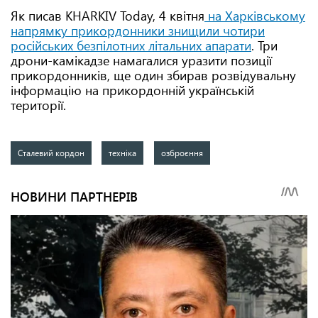
Як писав KHARKIV Today, 4 квітня
на Харківському
напрямку прикордонники знищили чотири
російських безпілотних літальних апарати
. Три
дрони-камікадзе намагалися уразити позиції
прикордонників, ще один збирав розвідувальну
інформацію на прикордонній українській
території.
Сталевий кордон
техніка
озброєння