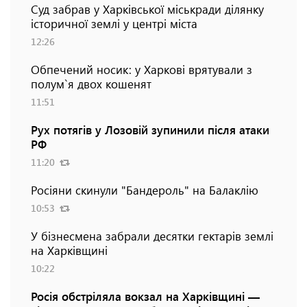
Суд забрав у Харківської міськради ділянку
історичної землі у центрі міста
12:26
Обпечений носик: у Харкові врятували з
полум`я двох кошенят
11:51
Рух потягів у Лозовій зупинили після атаки
РФ
11:20
Росіяни скинули "Бандероль" на Балаклію
10:53
У бізнесмена забрали десятки гектарів землі
на Харківщині
10:22
Росія обстріляла вокзал на Харківщині —