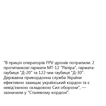
"В приціл операторів FPV-дронів потрапили: 2
протитанкові гармати МТ-12 "Рапіра", гармата-
гаубиця "Д-20" та 122-мм гаубиця "Д-30".
Державна прикордонна служба України
ефективно захищає український кордон та є
невід'ємною складовою Сил оборони", —
зазначили у "Сталевому кордоні".