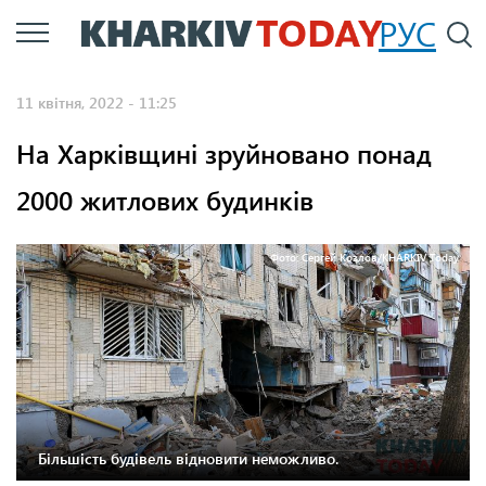
Перейти
РУС
П
до
основного
11 квітня, 2022 - 11:25
вмісту
На Харківщині зруйновано понад
2000 житлових будинків
Фото: Сергей Козлов/KHARKIV Today
Більшість будівель відновити неможливо.