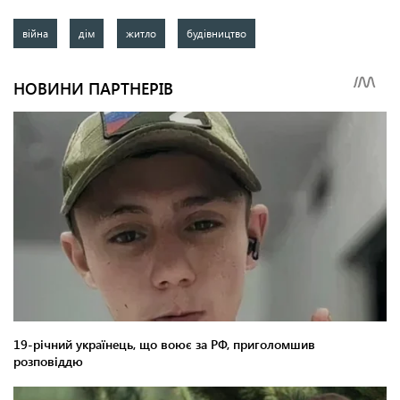
війна
дім
житло
будівництво