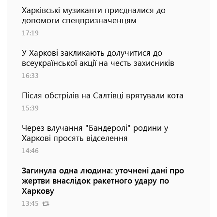
Харківські музиканти приєдналися до
допомоги спецпризначенцям
17:19
У Харкові закликають долучитися до
всеукраїнської акції на честь захисників
16:33
Після обстрілів на Салтівці врятували кота
15:39
Через влучання "Бандеролі" родини у
Харкові просять відселення
14:46
Загинула одна людина: уточнені дані про
жертви внаслідок ракетного удару по
Харкову
13:45