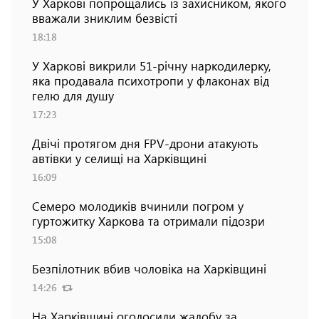
У Харкові попрощались із захисником, якого
вважали зниклим безвісті
18:18
У Харкові викрили 51-річну наркодилерку,
яка продавала психотропи у флаконах від
гелю для душу
17:23
Двічі протягом дня FPV-дрони атакують
автівки у селищі на Харківщині
16:09
Семеро молодиків вчинили погром у
гуртожитку Харкова та отримали підозри
15:08
Безпілотник вбив чоловіка на Харківщині
14:26
На Харківщині оголосили жалобу за