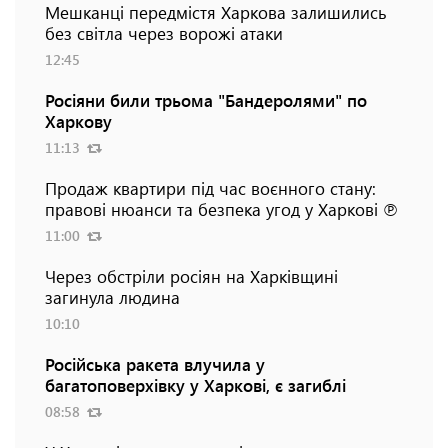
Мешканці передмістя Харкова залишились
без світла через ворожі атаки
12:45
Росіяни били трьома "Бандеролями" по
Харкову
11:13
Продаж квартири під час воєнного стану:
правові нюанси та безпека угод у Харкові ℗
11:00
Через обстріли росіян на Харківщині
загинула людина
10:10
Російська ракета влучила у
багатоповерхівку у Харкові, є загиблі
08:58