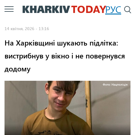
Перейти
РУС
П
до
основного
14 квітня, 2026 - 13:16
вмісту
На Харківщині шукають підлітка:
вистрибнув у вікно і не повернувся
додому
Фото: Нацполіція