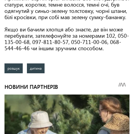
статури, коротке, темне волосся, темні очі, був
одягнутий у синьо-зелену толстовку, чорні штани,
білі кросівки, при собі мав зелену сумку-бананку.
Якщо ви бачили хлопця або знаєте, де він може
перебувати, зателефонуйте за номерами 102, 050-
135-00-68, 097-811-80-57, 050-711-00-06, 068-
544-46-46 чи іншим зручним способом.
розшук
дитина