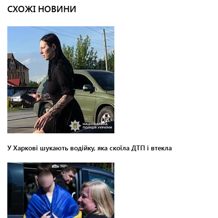
СХОЖІ НОВИНИ
У Харкові шукають водійку, яка скоїла ДТП і втекла