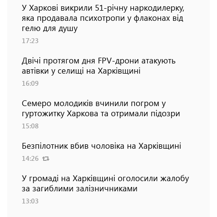
У Харкові викрили 51-річну наркодилерку,
яка продавала психотропи у флаконах від
гелю для душу
17:23
Двічі протягом дня FPV-дрони атакують
автівки у селищі на Харківщині
16:09
Семеро молодиків вчинили погром у
гуртожитку Харкова та отримали підозри
15:08
Безпілотник вбив чоловіка на Харківщині
14:26
У громаді на Харківщині оголосили жалобу
за загиблими залізничниками
13:03