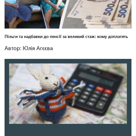
Автор: Юлія Агєєва