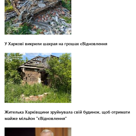
У Харкові викрили шахрая на грошах єВідновлення
Жителька Харківщини зруйнувала свій будинок, щоб отримати
майже мільйон "єВідновлення"