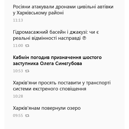
Росіяни атакували дронами цивільні автівки
у Харківському районі
11:13
Гідромасажний басейн і джакузі: чи є
реальні відмінності насправді ℗
11:00
Кабмін погодив призначення шостого
заступника Олега Синєгубова
10:53
Харків'яни просять поставити у транспорті
системи екстреного сповіщення
10:28
Харків'янам повернули озеро
09:55