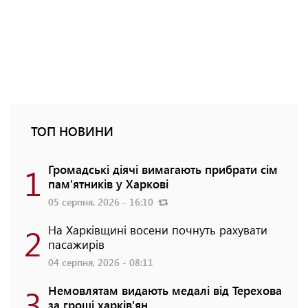
ТОП НОВИНИ
1
Громадські діячі вимагають прибрати сім
пам'ятників у Харкові
05 серпня, 2026 - 16:10
2
На Харківщині восени почнуть рахувати
пасажирів
04 серпня, 2026 - 08:11
3
Немовлятам видають медалі від Терехова
за гроші харків'ян