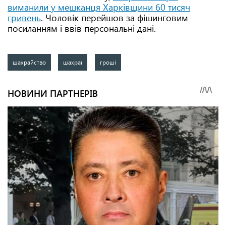
виманили у мешканця Харківщини 60 тисяч
гривень
. Чоловік перейшов за фішинговим
посиланням і ввів персональні дані.
шахрайство
шахраї
гроші