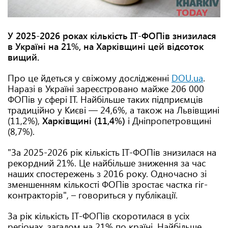
У 2025-2026 роках кількість ІТ-ФОПів знизилася
в Україні на 21%, на Харківщині цей відсоток
вищий.
Про це йдеться у свіжому дослідженні
DOU.ua
.
Наразі в Україні зареєстровано майже 206 000
ФОПів у сфері IT. Найбільше таких підприємців
традиційно у Києві — 24,6%, а також на Львівщині
(11,2%),
Харківщині (11,4%)
і Дніпропетровщині
(8,7%).
"За 2025-2026 рік кількість ІТ-ФОПів знизилася на
рекордний 21%. Це найбільше зниження за час
наших спостережень з 2016 року. Одночасно зі
зменшенням кількості ФОПів зростає частка гіг-
контракторів", – говориться у публікації.
За рік кількість ІТ-ФОПів скоротилася в усіх
регіонах, загалом на 21% по країні. Найбільше