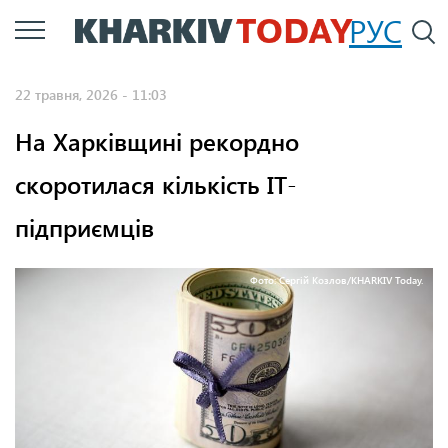
Перейти
РУС
П
до
основного
22 травня, 2026 - 11:03
вмісту
На Харківщині рекордно
скоротилася кількість ІТ-
підприємців
Фото: Сергій Козлов/KHARKIV Today.