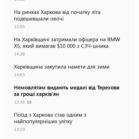
На ринках Харкова від початку літа
подешевшали овочі
15:05
На Харківщині затримали офіцера на BMW
Х5, який вимагав $10 000 з СЗЧ-шника
14:38
Харківщина закупила намети для зими
14:03
Немовлятам видають медалі від Терехова
за гроші харків'ян
13:38
Поїзд з Харкова став одним з
найпопулярніших улітку
13:10