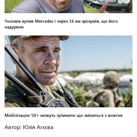
Автор: Юлія Агєєва