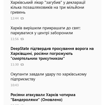
Харківський лікар "загубив" у декларації
кілька позашляховиків на три мільйони
гривень
12:44
Харків вирішили прикрашати до свят:
паркуватися у центрі заборонили
11:56
DeepState підтвердив просування ворога на
Харківщині, росіяни погрожують
"смертельним трикутником"
11:30
Окупанти завдали удару по харківському
підприємству
10:43
Росіяни атакували Харків чотирма
"Бандеролями" (Оновлено)