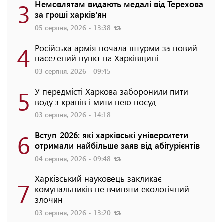
3
Немовлятам видають медалі від Терехова
за гроші харків'ян
05 серпня, 2026 - 13:38
4
Російська армія почала штурми за новий
населений пункт на Харківщині
03 серпня, 2026 - 09:45
5
У передмісті Харкова заборонили пити
воду з кранів і мити нею посуд
03 серпня, 2026 - 14:18
6
Вступ-2026: які харківські університети
отримали найбільше заяв від абітурієнтів
04 серпня, 2026 - 09:48
Харківський науковець закликає
7
комунальників не вчиняти екологічний
злочин
03 серпня, 2026 - 13:20