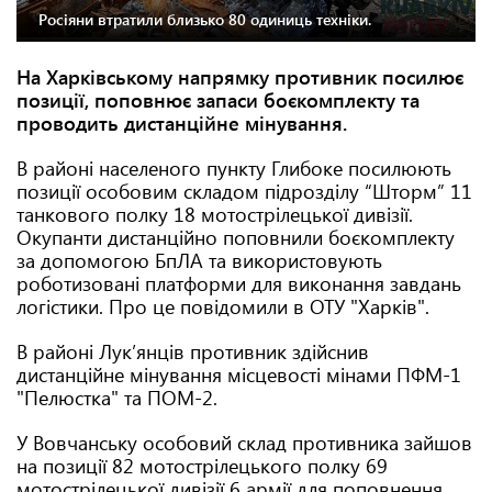
Росіяни втратили близько 80 одиниць техніки.
На Харківському напрямку противник посилює
позиції, поповнює запаси боєкомплекту та
проводить дистанційне мінування.
В районі населеного пункту Глибоке посилюють
позиції особовим складом підрозділу “Шторм” 11
танкового полку 18 мотострілецької дивізії.
Окупанти дистанційно поповнили боєкомплекту
за допомогою БпЛА та використовують
роботизовані платформи для виконання завдань
логістики. Про це повідомили в ОТУ "Харків".
В районі Лукʼянців противник здійснив
дистанційне мінування місцевості мінами ПФМ-1
"Пелюстка" та ПОМ-2.
У Вовчанську особовий склад противника зайшов
на позиції 82 мотострілецького полку 69
мотострілецької дивізії 6 армії для поповнення