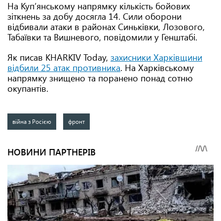
На Куп’янському напрямку кількість бойових
зіткнень за добу досягла 14. Сили оборони
відбивали атаки в районах Синьківки, Лозового,
Табаївки та Вишневого, повідомили у Генштабі.
Як писав KHARKIV Today,
захисники Харківщини
відбили 25 атак противника
. На Харківському
напрямку знищено та поранено понад сотню
окупантів.
війна з Росією
фронт