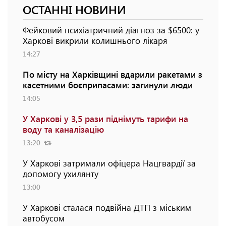
ОСТАННІ НОВИНИ
Фейковий психіатричний діагноз за $6500: у
Харкові викрили колишнього лікаря
14:27
По місту на Харківщині вдарили ракетами з
касетними боєприпасами: загинули люди
14:05
У Харкові у 3,5 рази піднімуть тарифи на
воду та каналізацію
13:20
У Харкові затримали офіцера Нацгвардії за
допомогу ухилянту
13:00
У Харкові сталася подвійна ДТП з міським
автобусом