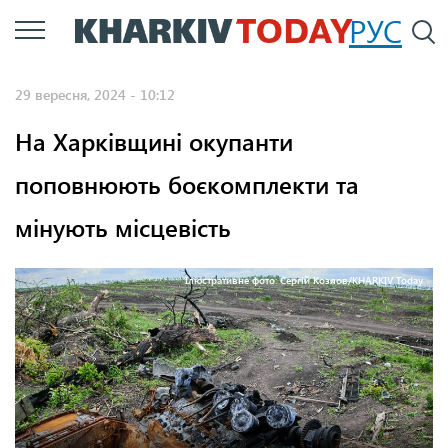
Перейти
РУС
П
до
основного
29 вересня, 2024 - 10:12
вмісту
На Харківщині окупанти
поповнюють боєкомплекти та
мінують місцевість
Ілюстративне фото: Сергій Козлов/KHARKIV Today