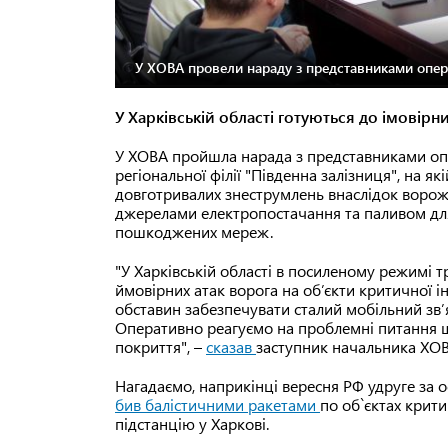
У ХОВА провели нараду з представниками опера
У Харківській області готуються до імовірн
У ХОВА пройшла нарада з представниками опер
регіональної філії "Південна залізниця", на 
довготривалих знеструмлень внаслідок ворож
джерелами електропостачання та паливом для
пошкоджених мереж.
"У Харківській області в посиленому режимі 
ймовірних атак ворога на об’єкти критичної і
обставин забезпечувати сталий мобільний зв’я
Оперативно реагуємо на проблемні питання щ
покриття", –
сказав
заступник начальника ХО
Нагадаємо, наприкінці вересня РФ удруге за 
бив балістичними ракетами
по об`єктах крит
підстанцію у Харкові.