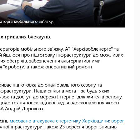
торів мобільного зв'язку.
их тривалих блекаутів.
аторів мобільного зв’язку, АТ "Харківобленерго" та
якій йшлося про підготовку інфраструктури до можливих
их обстрілів, забезпечення альтернативними
 їх роботи, а також оперативний ремонт
триває підготовка до опалювального сезону та
нфраструктури. Наша спільна мета – за будь-яких
зок та доступ до мережі Інтернет для жителів регіону.
одо технічної складової задля вдосконалення якості
ВА Андрій Дорожко.
осінь
масовано атакувала енергетику Харківщини: ворог
ичної інраструктури. Також 23 вересня ворог знищив