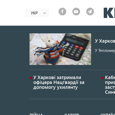
УКР
У Харков
У Тепломер
У Харкові затримали
Каб
офіцера Нацгвардії за
при
допомогу ухилянту
заст
Син