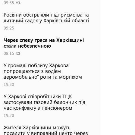
09:55
Росіяни обстріляли підприємства та
дитячий садок у Харківській області
09:25
Через спеку траса на Харківщині
стала небезпечною
08:15
У громаді поблизу Харкова
попрощаються з водієм
аеромобільної роти та морпіхом
19:30
У Харкові співробітники ТЦК
застосували газовий балончик під
час конфлікту з пенсіонером
19:20
Жителя Харківщини можуть
посадити у виправний центр через