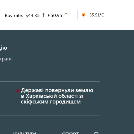
Buy rate:
$44.35
€50.95
35.51°C
up
up
цію
трати.
Державі повернули землю
в Харківській області зі
скіфським городищем