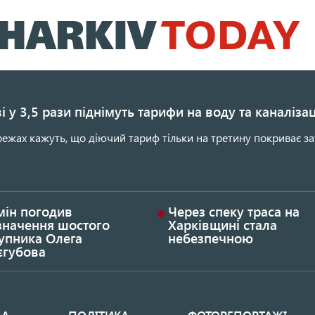
Перейти
до
основного
вмісту
і у 3,5 рази піднімуть тарифи на воду та каналіза
ежах кажуть, що діючий тариф тільки на третину покриває за
мін погодив
Через спеку траса на
значення шостого
Харківщині стала
упника Олега
небезпечною
єгубова