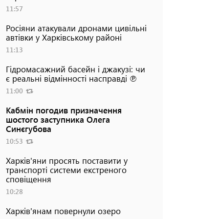
11:57
Росіяни атакували дронами цивільні
автівки у Харківському районі
11:13
Гідромасажний басейн і джакузі: чи
є реальні відмінності насправді ℗
11:00
Кабмін погодив призначення
шостого заступника Олега
Синєгубова
10:53
Харків'яни просять поставити у
транспорті системи екстреного
сповіщення
10:28
Харків'янам повернули озеро