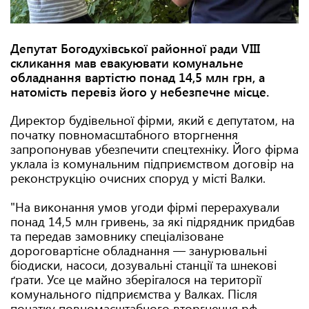
Депутат Богодухівської районної ради VIII
скликання мав евакуювати комунальне
обладнання вартістю понад 14,5 млн грн, а
натомість перевіз його у небезпечне місце.
Директор будівельної фірми, який є депутатом, на
початку повномасштабного вторгнення
запропонував убезпечити спецтехніку. Його фірма
уклала із комунальним підприємством договір на
реконструкцію очисних споруд у місті Валки.
"На виконання умов угоди фірмі перерахували
понад 14,5 млн гривень, за які підрядник придбав
та передав замовнику спеціалізоване
дороговартісне обладнання — занурювальні
біодиски, насоси, дозувальні станції та шнекові
ґрати. Усе це майно зберігалося на території
комунального підприємства у Валках. Після
початку повномасштабного вторгнення рф