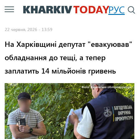
Перейти
РУС
П
до
основного
22 червня, 2026 - 13:59
вмісту
На Харківщині депутат "евакуював"
обладнання до тещі, а тепер
заплатить 14 мільйонів гривень
Фото: Харківська облпрокуратура