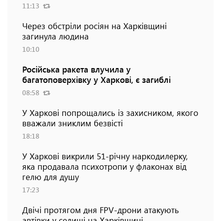
11:13
Через обстріли росіян на Харківщині
загинула людина
10:10
Російська ракета влучила у
багатоповерхівку у Харкові, є загиблі
08:58
У Харкові попрощались із захисником, якого
вважали зниклим безвісті
18:18
У Харкові викрили 51-річну наркодилерку,
яка продавала психотропи у флаконах від
гелю для душу
17:23
Двічі протягом дня FPV-дрони атакують
автівки у селищі на Харківщині