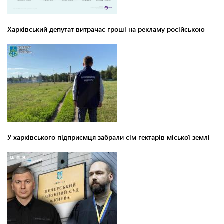
Харківський депутат витрачає гроші на рекламу російською
У харківського підприємця забрали сім гектарів міської землі