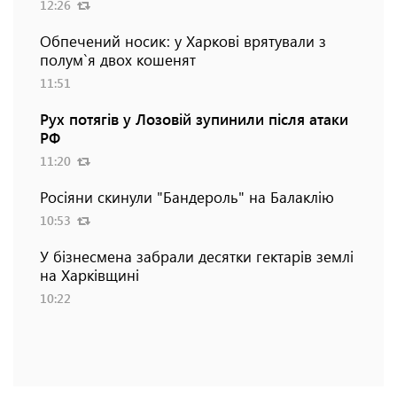
12:26
Обпечений носик: у Харкові врятували з
полум`я двох кошенят
11:51
Рух потягів у Лозовій зупинили після атаки
РФ
11:20
Росіяни скинули "Бандероль" на Балаклію
10:53
У бізнесмена забрали десятки гектарів землі
на Харківщині
10:22