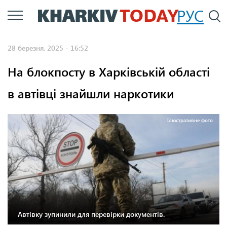
Перейти
РУС
П
до
основного
28 березня, 2025 - 16:52
вмісту
На блокпосту в Харківській області
в автівці знайшли наркотики
Ілюстративне фото
Автівку зупинили для перевірки документів.