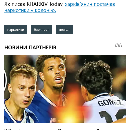
Як писав KHARKIV Today,
харківʼянин постачав
наркотики у колонію.
наркотики
блокпост
поліція