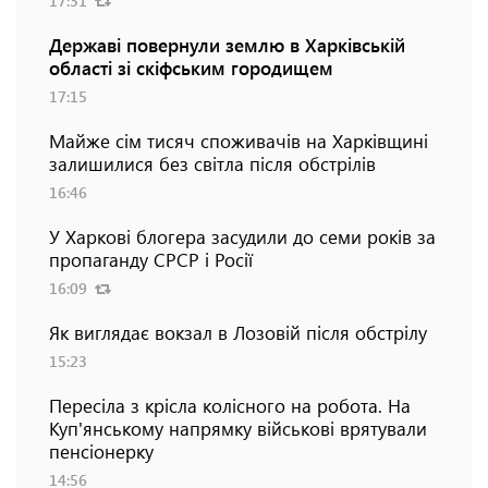
17:31
Державі повернули землю в Харківській
області зі скіфським городищем
17:15
Майже сім тисяч споживачів на Харківщині
залишилися без світла після обстрілів
16:46
У Харкові блогера засудили до семи років за
пропаганду СРСР і Росії
16:09
Як виглядає вокзал в Лозовій після обстрілу
15:23
Пересіла з крісла колісного на робота. На
Куп'янському напрямку військові врятували
пенсіонерку
14:56