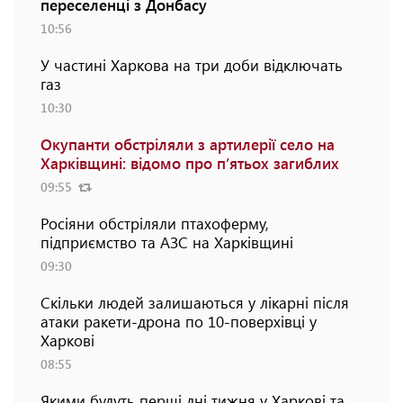
переселенці з Донбасу
10:56
У частині Харкова на три доби відключать
газ
10:30
Окупанти обстріляли з артилерії село на
Харківщині: відомо про п’ятьох загиблих
09:55
Росіяни обстріляли птахоферму,
підприємство та АЗС на Харківщині
09:30
Скільки людей залишаються у лікарні після
атаки ракети-дрона по 10-поверхівці у
Харкові
08:55
Якими будуть перші дні тижня у Харкові та