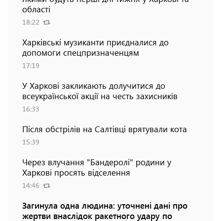
області
18:22
Харківські музиканти приєдналися до
допомоги спецпризначенцям
17:19
У Харкові закликають долучитися до
всеукраїнської акції на честь захисників
16:33
Після обстрілів на Салтівці врятували кота
15:39
Через влучання "Бандеролі" родини у
Харкові просять відселення
14:46
Загинула одна людина: уточнені дані про
жертви внаслідок ракетного удару по