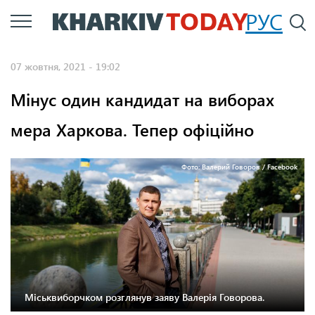
Перейти
РУС
П
до
основного
07 жовтня, 2021 - 19:02
вмісту
Мінус один кандидат на виборах
мера Харкова. Тепер офіційно
Фото: Валерий Говоров / Facebook
Міськвиборчком розглянув заяву Валерія Говорова.