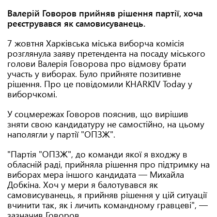
Валерій Говоров прийняв рішення партії, хоча
реєструвався як самовисуванець.
7 жовтня Харківська міська виборча комісія
розглянула заяву претендента на посаду міського
голови Валерія Говорова про відмову брати
участь у виборах. Було прийняте позитивне
рішення. Про це повідомили KHARKIV Today у
виборчкомі.
У соцмережах Говоров пояснив, що вирішив
зняти свою кандидатуру не самостійно, на цьому
наполягли у партії "ОПЗЖ".
"Партія "ОПЗЖ", до команди якої я входжу в
обласній раді, прийняла рішення про підтримку на
виборах мера іншого кандидата — Михайла
Добкіна. Хоч у мери я балотувався як
самовисуванець, я прийняв рішення у цій ситуації
вчинити так, як і личить командному гравцеві", —
зазначив Говоров.