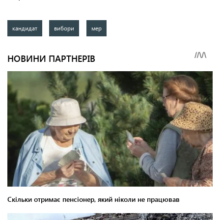
кандидат
вибори
мер