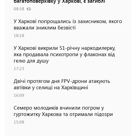
багатоповерхівку у Харкові, є загиблі
08:58
У Харкові попрощались із захисником, якого
вважали зниклим безвісті
18:18
У Харкові викрили 51-річну наркодилерку,
яка продавала психотропи у флаконах від
гелю для душу
17:23
Двічі протягом дня FPV-дрони атакують
автівки у селищі на Харківщині
16:09
Семеро молодиків вчинили погром у
гуртожитку Харкова та отримали підозри
15:08