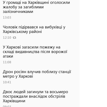
У громаді на Харківщині оголосили
жалобу за загиблими
залізничниками
13:03
Чоловік підірвався на вибухівці у
Харківському районі
12:10
У Харкові загасили пожежу на
складі видавництва після ворожої
атаки
11:08
Дрон росіян влучив поблизу станції
метро у Харкові
10:41
Двоє людей загинули та восьмеро
постраждали внаслідок обстрілів
Харківщини
09:03