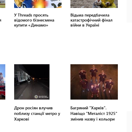
Дрон росіян влучив
Багряний "Харків".
поблизу станції метро у
Навіщо "Металіст 1925"
Харкові
змінив назву і кольори