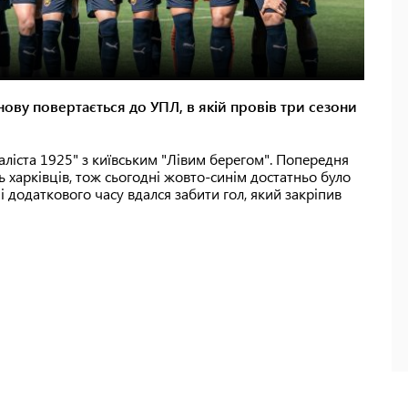
знову повертається до УПЛ, в якій провів три сезони
аліста 1925" з київським "Лівим берегом". Попередня
ь харківців, тож сьогодні жовто-синім достатньо було
і додаткового часу вдался забити гол, який закріпив