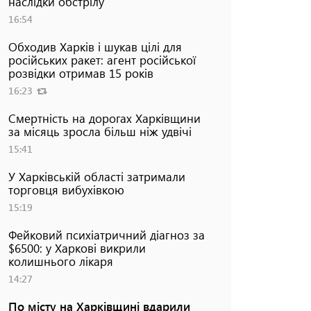
наслідки обстрілу
16:54
Обходив Харків і шукав цілі для
російських ракет: агент російської
розвідки отримав 15 років
16:23
Смертність на дорогах Харківщини
за місяць зросла більш ніж удвічі
15:41
У Харківській області затримали
торговця вибухівкою
15:19
Фейковий психіатричний діагноз за
$6500: у Харкові викрили
колишнього лікаря
14:27
По місту на Харківщині вдарили