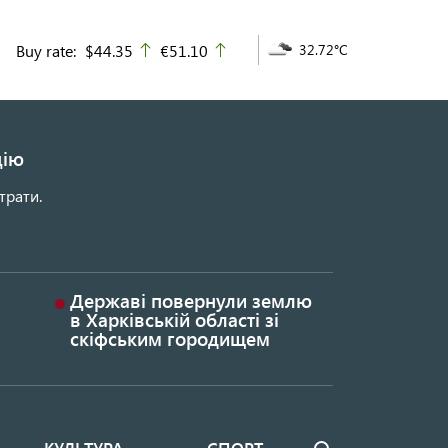
Buy rate:
$44.35
€51.10
32.72°C
up
up
цію
трати.
Державі повернули землю
в Харківській області зі
скіфським городищем