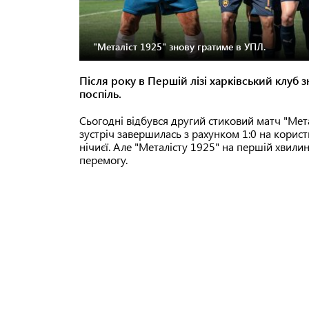
"Металіст 1925" знову гратиме в УПЛ.
Після року в Першій лізі харківський клуб 
поспіль.
Сьогодні відбувся другий стиковий матч "Мет
зустріч завершилась з рахунком 1:0 на корист
нічиєї. Але "Металісту 1925" на першій хвилин
перемогу.