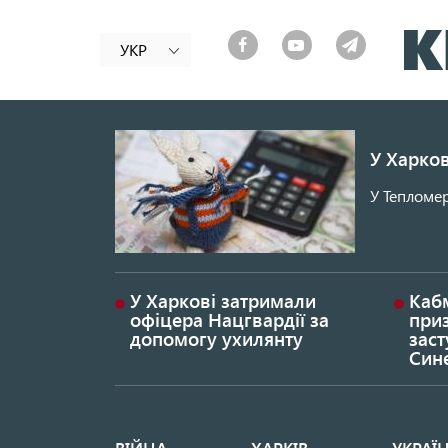
УКР
У Харков
У Тепломер
У Харкові затримали
Каб
офіцера Нацгвардії за
при
допомогу ухилянту
заст
Син