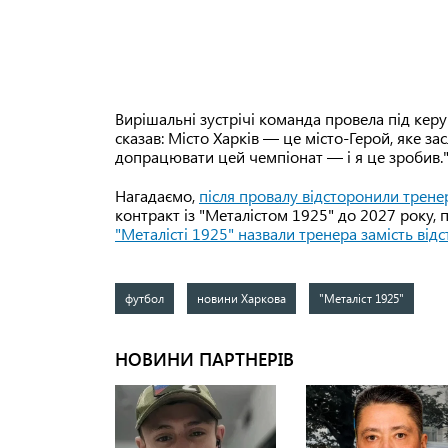
Вирішальні зустрічі команда провела під кер
сказав: Місто Харків — це місто-Герой, яке з
допрацювати цей чемпіонат — і я це зробив.
Нагадаємо,
після провалу відсторонили трене
контракт із "Металістом 1925" до 2027 року, 
"Металісті 1925" назвали тренера замість від
футбол
новини Харкова
"Металіст 1925"