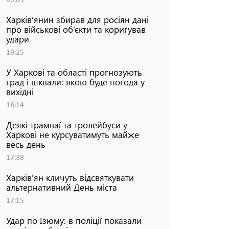
Харків’янин збирав для росіян дані
про військові об’єкти та коригував
удари
19:25
У Харкові та області прогнозують
град і шквали: якою буде погода у
вихідні
18:14
Деякі трамваї та тролейбуси у
Харкові не курсуватимуть майже
весь день
17:38
Харків'ян кличуть відсвяткувати
альтернативний День міста
17:15
Удар по Ізюму: в поліції показали