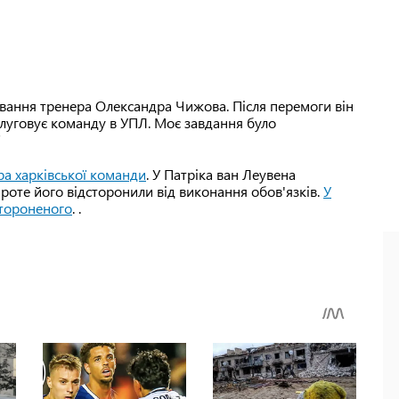
ування тренера Олександра Чижова. Після перемоги він
аслуговує команду в УПЛ. Моє завдання було
"
ра харківської команди
. У Патріка ван Леувена
проте його відсторонили від виконання обов'язків.
У
стороненого
. .