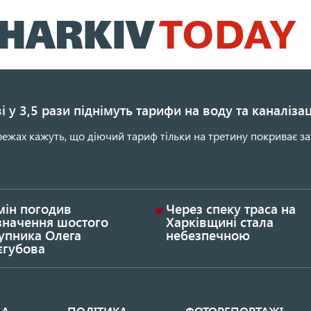
Перейти
до
основного
вмісту
і у 3,5 рази піднімуть тарифи на воду та каналіза
ежах кажуть, що діючий тариф тільки на третину покриває за
мін погодив
Через спеку траса на
значення шостого
Харківщині стала
упника Олега
небезпечною
єгубова