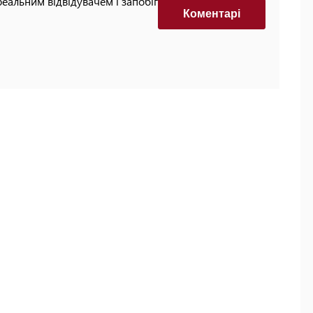
реальним відвідувачем і запобігти автоматизованим
Коментарi