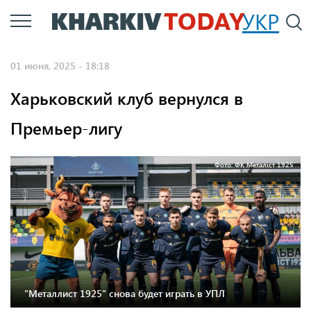
Перейти
УКР
По
к
основному
01 июня, 2025 - 18:18
содержанию
Харьковский клуб вернулся в
Премьер-лигу
Фото: ФК Металіст 1925
"Металлист 1925" снова будет играть в УПЛ