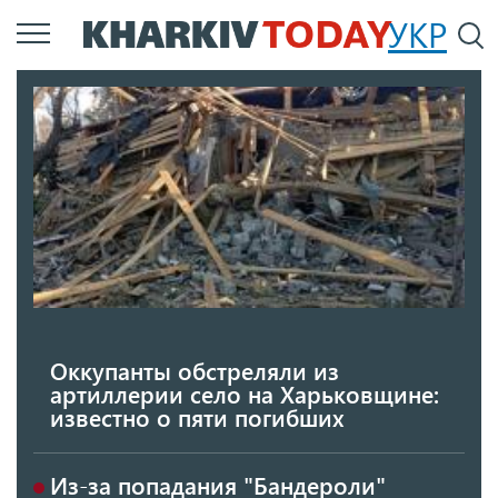
Перейти
УКР
По
к
основному
содержанию
Оккупанты обстреляли из
артиллерии село на Харьковщине:
известно о пяти погибших
Из-за попадания "Бандероли"