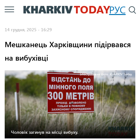
Перейти
РУС
П
до
основного
14 грудня, 2025 - 16:29
вмісту
Мешканець Харківщини підірвався
на вибухівці
Ілюстративне фото: KHARKIV Today.
Чоловік загинув на місці вибуху.