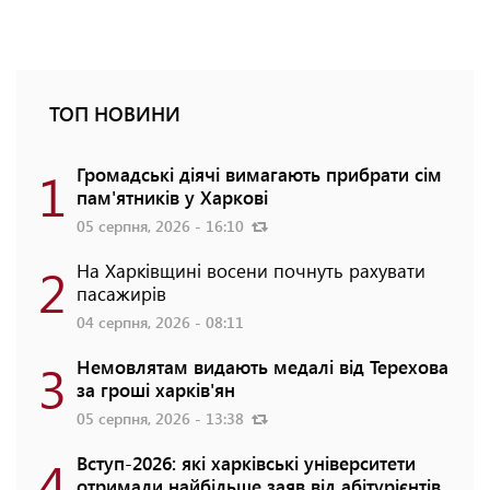
ТОП НОВИНИ
1
Громадські діячі вимагають прибрати сім
пам'ятників у Харкові
05 серпня, 2026 - 16:10
2
На Харківщині восени почнуть рахувати
пасажирів
04 серпня, 2026 - 08:11
3
Немовлятам видають медалі від Терехова
за гроші харків'ян
05 серпня, 2026 - 13:38
4
Вступ-2026: які харківські університети
отримали найбільше заяв від абітурієнтів