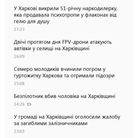
У Харкові викрили 51-річну наркодилерку,
яка продавала психотропи у флаконах від
гелю для душу
17:23
Двічі протягом дня FPV-дрони атакують
автівки у селищі на Харківщині
16:09
Семеро молодиків вчинили погром у
гуртожитку Харкова та отримали підозри
15:08
Безпілотник вбив чоловіка на Харківщині
14:26
У громаді на Харківщині оголосили жалобу
за загиблими залізничниками
13:03