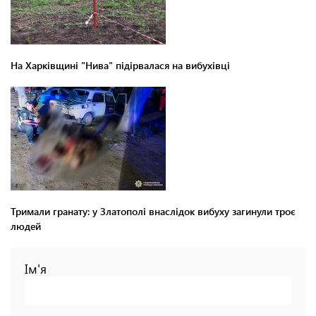
На Харківщині "Нива" підірвалася на вибухівці
Тримали гранату: у Златополі внаслідок вибуху загинули троє
людей
Ім'я