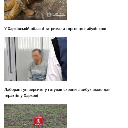
У Харківській області затримали торговця вибухівкою
Лаборант університету готував схрони з вибухівкою для
терактів у Харкові