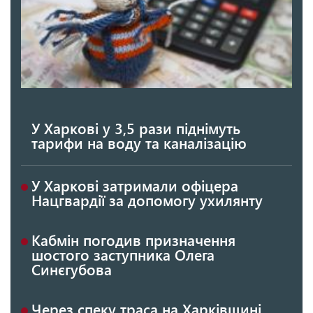
У Харкові у 3,5 рази піднімуть
тарифи на воду та каналізацію
У Харкові затримали офіцера
Нацгвардії за допомогу ухилянту
Кабмін погодив призначення
шостого заступника Олега
Синєгубова
Через спеку траса на Харківщині