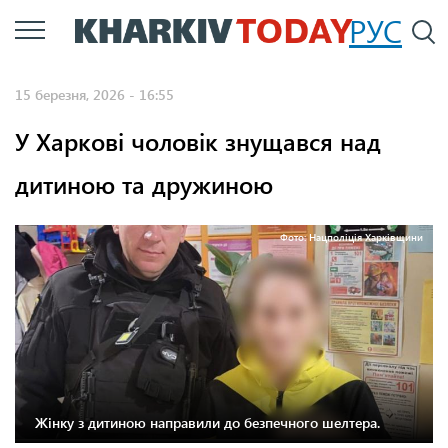
Перейти
РУС
П
до
основного
15 березня, 2026 - 16:55
вмісту
У Харкові чоловік знущався над
дитиною та дружиною
Фото: Нацполіція Харківщини
Жінку з дитиною направили до безпечного шелтера.