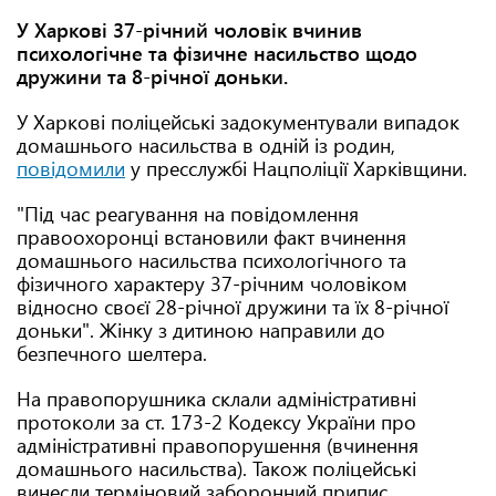
У Харкові 37-річний чоловік вчинив
психологічне та фізичне насильство щодо
дружини та 8-річної доньки.
У Харкові поліцейські задокументували випадок
домашнього насильства в одній із родин,
повідомили
у пресслужбі Нацполіції Харківщини.
"Під час реагування на повідомлення
правоохоронці встановили факт вчинення
домашнього насильства психологічного та
фізичного характеру 37-річним чоловіком
відносно своєї 28-річної дружини та їх 8-річної
доньки". Жінку з дитиною направили до
безпечного шелтера.
На правопорушника склали адміністративні
протоколи за ст. 173-2 Кодексу України про
адміністративні правопорушення (вчинення
домашнього насильства). Також поліцейські
винесли терміновий заборонний припис.