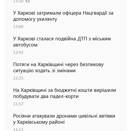
13:20
У Харкові затримали офіцера Нацгвардії за
допомогу ухилянту
13:00
У Харкові сталася подвійна ДТП з міським
автобусом
12:42
Потяги на Харківщині через безпекову
ситуацію ходять зі змінами
12:25
На Харківщині за бюджетні кошти вирішили
побудувати два падел-корти
11:57
Росіяни атакували дронами цивільні автівки
у Харківському районі
11:13