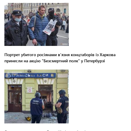
Портрет убитого росіянами в'язня концтаборів із Харкова
принесли на акцію "Безсмертний полк" у Петербурзі