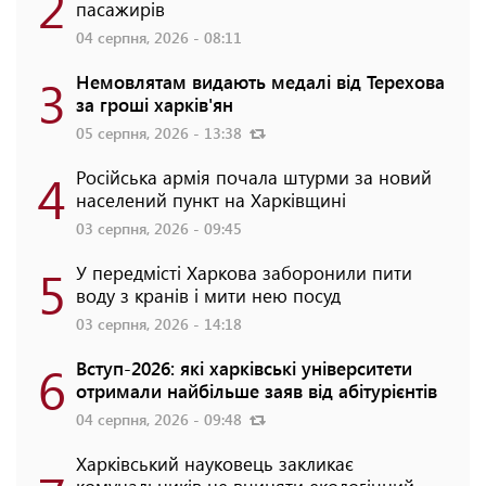
2
пасажирів
04 серпня, 2026 - 08:11
3
Немовлятам видають медалі від Терехова
за гроші харків'ян
05 серпня, 2026 - 13:38
4
Російська армія почала штурми за новий
населений пункт на Харківщині
03 серпня, 2026 - 09:45
5
У передмісті Харкова заборонили пити
воду з кранів і мити нею посуд
03 серпня, 2026 - 14:18
6
Вступ-2026: які харківські університети
отримали найбільше заяв від абітурієнтів
04 серпня, 2026 - 09:48
Харківський науковець закликає