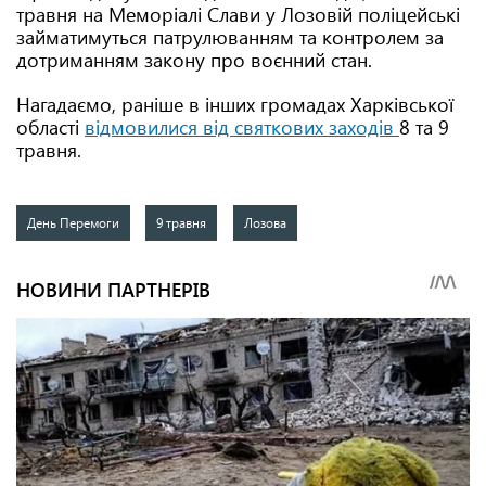
травня на Меморіалі Слави у Лозовій поліцейські
займатимуться патрулюванням та контролем за
дотриманням закону про воєнний стан.
Нагадаємо, раніше в інших громадах Харківської
області
відмовилися від святкових заходів
8 та 9
травня.
День Перемоги
9 травня
Лозова