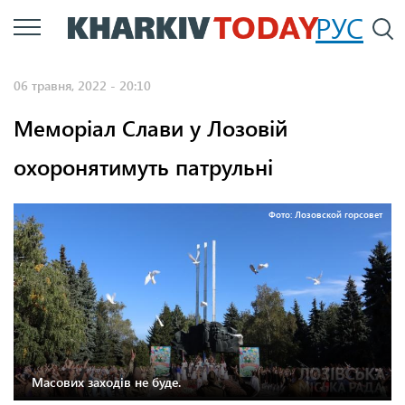
Перейти
РУС
П
до
основного
06 травня, 2022 - 20:10
вмісту
Меморіал Слави у Лозовій
охоронятимуть патрульні
Фото: Лозовской горсовет
Масових заходів не буде.