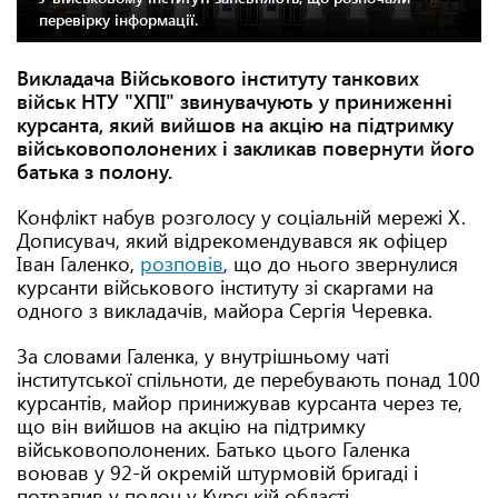
перевірку інформації.
Викладача Військового інституту танкових
військ НТУ "ХПІ" звинувачують у приниженні
курсанта, який вийшов на акцію на підтримку
військовополонених і закликав повернути його
батька з полону.
Конфлікт набув розголосу у соціальній мережі Х.
Дописувач, який відрекомендувався як офіцер
Іван Галенко,
розповів
, що до нього звернулися
курсанти військового інституту зі скаргами на
одного з викладачів, майора Сергія Черевка.
За словами Галенка, у внутрішньому чаті
інститутської спільноти, де перебувають понад 100
курсантів, майор принижував курсанта через те,
що він вийшов на акцію на підтримку
військовополонених. Батько цього Галенка
воював у 92-й окремій штурмовій бригаді і
потрапив у полон у Курській області.