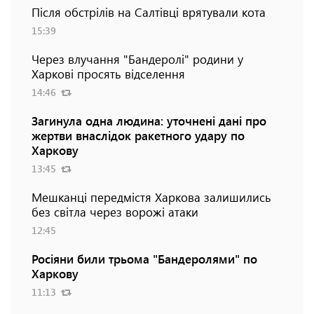
Після обстрілів на Салтівці врятували кота
15:39
Через влучання "Бандеролі" родини у
Харкові просять відселення
14:46
Загинула одна людина: уточнені дані про
жертви внаслідок ракетного удару по
Харкову
13:45
Мешканці передмістя Харкова залишились
без світла через ворожі атаки
12:45
Росіяни били трьома "Бандеролями" по
Харкову
11:13