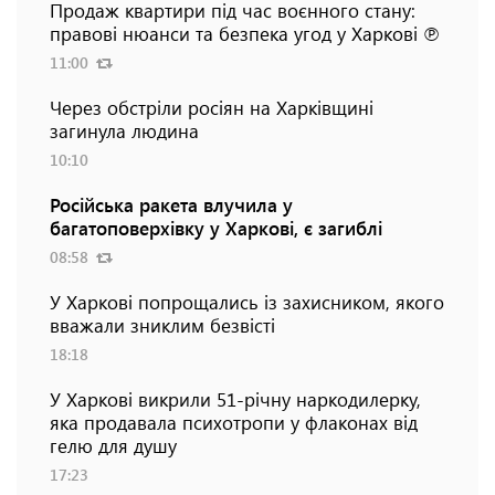
Продаж квартири під час воєнного стану:
правові нюанси та безпека угод у Харкові ℗
11:00
Через обстріли росіян на Харківщині
загинула людина
10:10
Російська ракета влучила у
багатоповерхівку у Харкові, є загиблі
08:58
У Харкові попрощались із захисником, якого
вважали зниклим безвісті
18:18
У Харкові викрили 51-річну наркодилерку,
яка продавала психотропи у флаконах від
гелю для душу
17:23