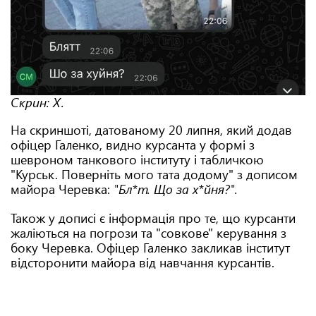
Скрин: Х.
На скриншоті, датованому 20 липня, який додав
офіцер Галенко, видно курсанта у формі з
шевроном танкового інституту і табличкою
"Курськ. Поверніть мого тата додому" з дописом
майора Черевка:
"Бл*т. Що за х*йня?".
Також у дописі є інформація про те, що курсанти
жаліються на погрози та "совкове" керування з
боку Черевка. Офіцер Галенко закликав інститут
відсторонити майора від навчання курсантів.