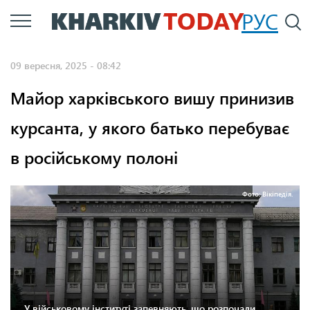
Перейти
РУС
П
до
основного
09 вересня, 2025 - 08:42
вмісту
Майор харківського вишу принизив
курсанта, у якого батько перебуває
в російському полоні
Фото: Вікіпедія.
У військовому інституті запевняють, що розпочали