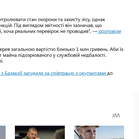
тролювати стан охорони та захисту лісу, однак
цій. Під виглядом звітності він зазначав, що
ні, хоча реальних перевірок не проводив", —
розповіли
рев загальною вартістю близько 1 млн гривень. Аби їх
т майна підозрюваного у службовій недбалості.
і.
 з Балаклії засудили за співпрацю з окупантами
до