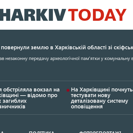
Перейти
до
основного
вмісту
повернули землю в Харківській області зі скіфс
ав незаконну передачу археологічної пам'ятки у комунальну в
я обстріляла вокзал на
На Харківщині почнуть
ківщині — відомо про
тестувати нову
х загиблих
деталізовану систему
зничників
оповіщення