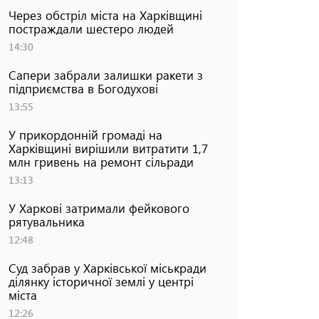
Через обстріл міста на Харківщині
постраждали шестеро людей
14:30
Сапери забрали залишки ракети з
підприємства в Богодухові
13:55
У прикордонній громаді на
Харківщині вирішили витратити 1,7
млн гривень на ремонт сільради
13:13
У Харкові затримали фейкового
рятувальника
12:48
Суд забрав у Харківської міськради
ділянку історичної землі у центрі
міста
12:26