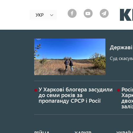
УКР
Державі 
Суд скасув
У Харкові блогера засудили
Росі
до семи років за
Хар
пропаганду СРСР і Росії
дво
залі