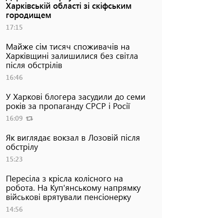
Харківській області зі скіфським
городищем
17:15
Майже сім тисяч споживачів на
Харківщині залишилися без світла
після обстрілів
16:46
У Харкові блогера засудили до семи
років за пропаганду СРСР і Росії
16:09
Як виглядає вокзал в Лозовій після
обстрілу
15:23
Пересіла з крісла колісного на
робота. На Куп'янському напрямку
військові врятували пенсіонерку
14:56