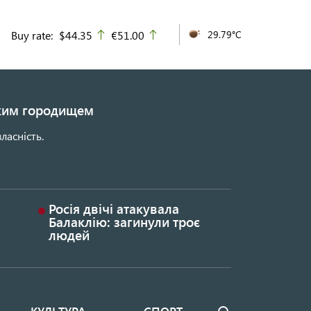
Buy rate:
$44.35
€51.00
29.79°C
up
up
ьким городищем
ласність.
Росія двічі атакувала
Балаклію: загинули троє
людей