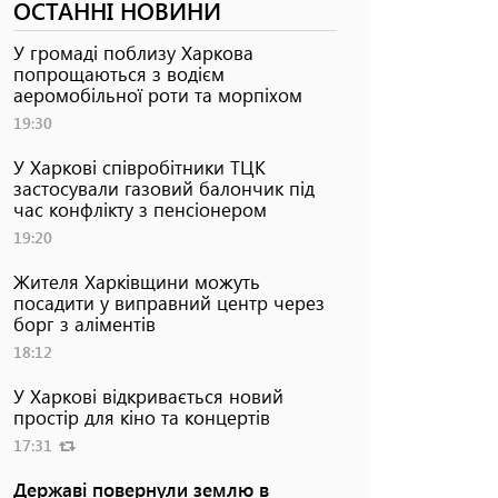
ОСТАННІ НОВИНИ
У громаді поблизу Харкова
попрощаються з водієм
аеромобільної роти та морпіхом
19:30
У Харкові співробітники ТЦК
застосували газовий балончик під
час конфлікту з пенсіонером
19:20
Жителя Харківщини можуть
посадити у виправний центр через
борг з аліментів
18:12
У Харкові відкривається новий
простір для кіно та концертів
17:31
Державі повернули землю в