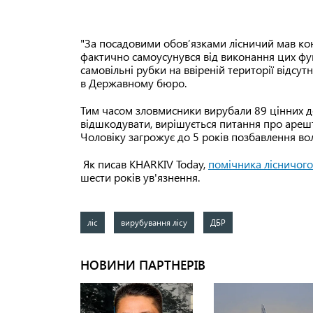
"За посадовими обов’язками лісничий мав кон
фактично самоусунувся від виконання цих функ
самовільні рубки на ввіреній території відсут
в Державному бюро.
Тим часом зловмисники вирубали 89 цінних де
відшкодувати, вирішується питання про ареш
Чоловіку загрожує до 5 років позбавлення вол
Як писав KHARKIV Today,
помічника лісничого
шести років ув'язнення.
ліс
вирубування лісу
ДБР