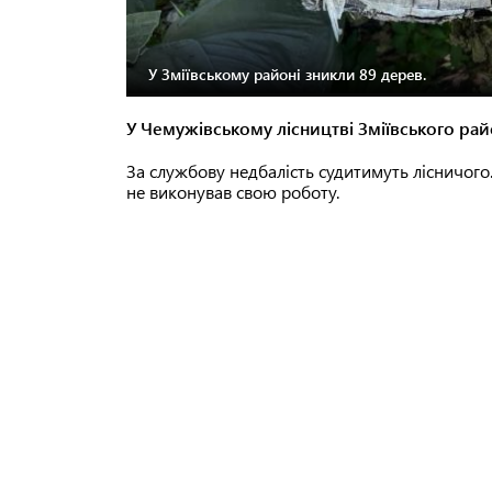
У Зміївському районі зникли 89 дерев.
У Чемужівському лісництві Зміївського рай
За службову недбалість судитимуть лісничого
не виконував свою роботу.