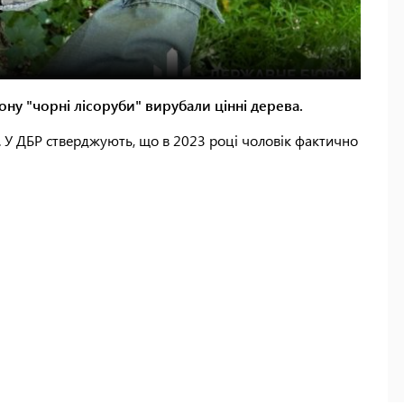
ону "чорні лісоруби" вирубали цінні дерева.
. У ДБР стверджують, що в 2023 році чоловік фактично