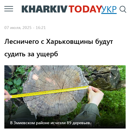
Перейти
УКР
По
к
основному
07 июля, 2025 - 16:21
содержанию
Лесничего с Харьковщины будут
судить за ущерб
Фото: ДБР
В Змиевском районе исчезли 89 деревьев.