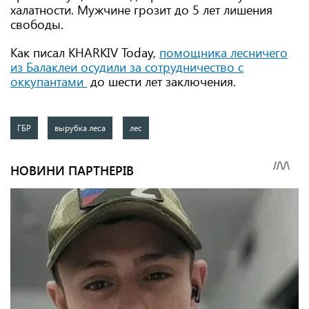
халатности. Мужчине грозит до 5 лет лишения
свободы.
Как писал KHARKIV Today,
помощника лесничего
из Балаклеи осудили за сотрудничество с
оккупантами
до шести лет заключения.
ГБР
вырубка леса
лес