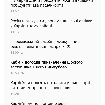
побудувати два падел-корти
11:57
Росіяни атакували дронами цивільні автівки
у Харківському районі
11:13
Гідромасажний басейн і джакузі: чи є
реальні відмінності насправді ℗
11:00
Кабмін погодив призначення шостого
заступника Олега Синєгубова
10:53
Харків'яни просять поставити у транспорті
системи екстреного сповіщення
10:28
Харків'янам повернули озеро