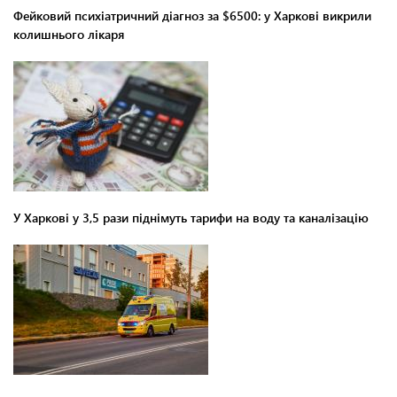
Фейковий психіатричний діагноз за $6500: у Харкові викрили
колишнього лікаря
У Харкові у 3,5 рази піднімуть тарифи на воду та каналізацію