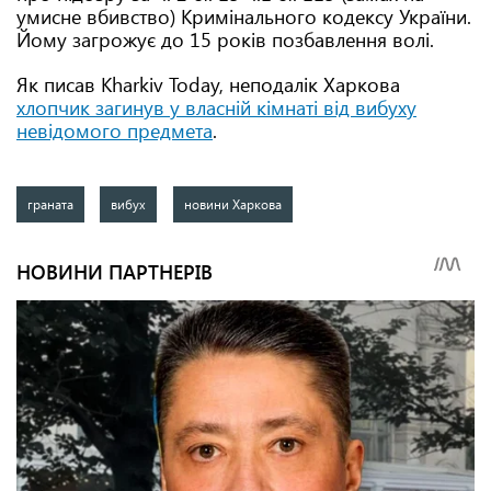
умисне вбивство) Кримінального кодексу України.
Йому загрожує до 15 років позбавлення волі.
Як писав Kharkiv Today, неподалік Харкова
хлопчик загинув у власній кімнаті від вибуху
невідомого предмета
.
граната
вибух
новини Харкова