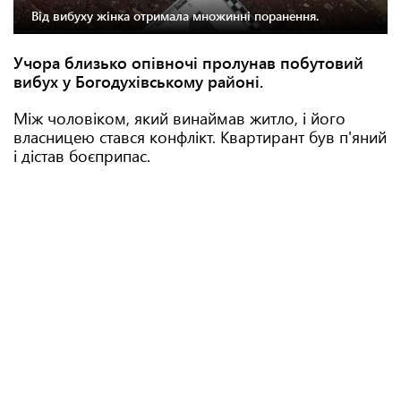
Від вибуху жінка отримала множинні поранення.
Учора близько опівночі пролунав побутовий
вибух у Богодухівському районі.
Між чоловіком, який винаймав житло, і його
власницею стався конфлікт. Квартирант був п'яний
і дістав боєприпас.