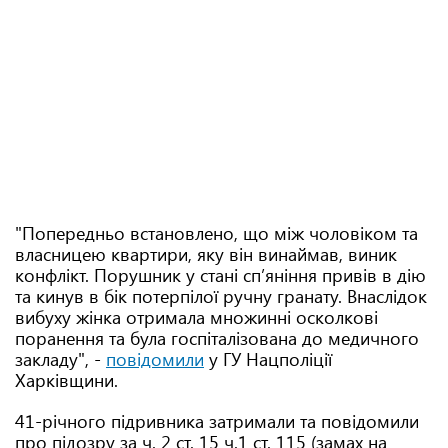
"Попередньо встановлено, що між чоловіком та
власницею квартири, яку він винаймав, виник
конфлікт. Порушник у стані сп’яніння привів в дію
та кинув в бік потерпілої ручну гранату. Внаслідок
вибуху жінка отримала множинні осколкові
поранення та була госпіталізована до медичного
закладу", -
повідомили
у ГУ Нацполіції
Харківщини.
41-річного підривника затримали та повідомили
про підозру за ч. 2 ст. 15 ч.1 ст. 115 (замах на