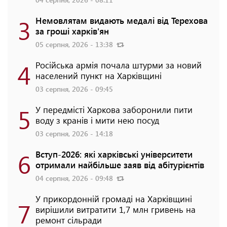
3
Немовлятам видають медалі від Терехова
за гроші харків'ян
05 серпня, 2026 - 13:38
4
Російська армія почала штурми за новий
населений пункт на Харківщині
03 серпня, 2026 - 09:45
5
У передмісті Харкова заборонили пити
воду з кранів і мити нею посуд
03 серпня, 2026 - 14:18
6
Вступ-2026: які харківські університети
отримали найбільше заяв від абітурієнтів
04 серпня, 2026 - 09:48
У прикордонній громаді на Харківщині
7
вирішили витратити 1,7 млн гривень на
ремонт сільради