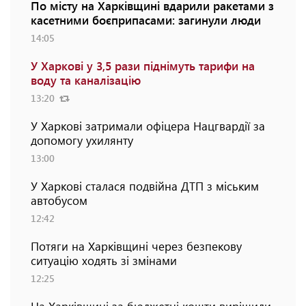
По місту на Харківщині вдарили ракетами з
касетними боєприпасами: загинули люди
14:05
У Харкові у 3,5 рази піднімуть тарифи на
воду та каналізацію
13:20
У Харкові затримали офіцера Нацгвардії за
допомогу ухилянту
13:00
У Харкові сталася подвійна ДТП з міським
автобусом
12:42
Потяги на Харківщині через безпекову
ситуацію ходять зі змінами
12:25
На Харківщині за бюджетні кошти вирішили