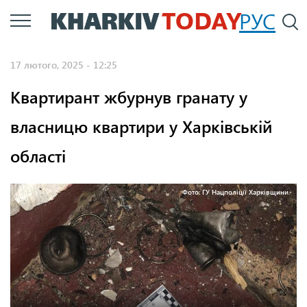
Перейти
РУС
П
до
основного
17 лютого, 2025 - 12:25
вмісту
Квартирант жбурнув гранату у
власницю квартири у Харківській
області
Фото: ГУ Нацполіції Харківщини.