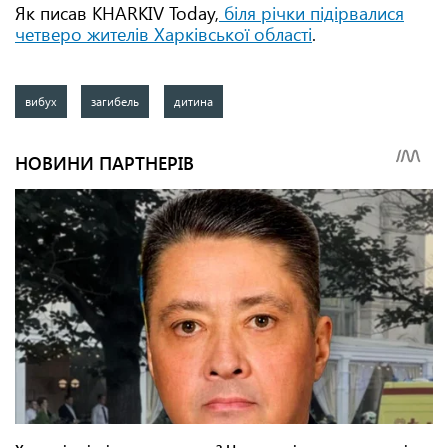
Як писав KHARKIV Today,
біля річки підірвалися
четверо жителів Харківської області
.
вибух
загибель
дитина