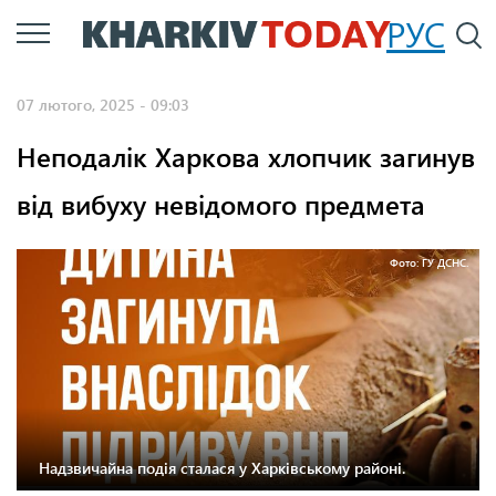
Перейти
РУС
П
до
основного
07 лютого, 2025 - 09:03
вмісту
Неподалік Харкова хлопчик загинув
від вибуху невідомого предмета
Фото: ГУ ДСНС.
Надзвичайна подія сталася у Харківському районі.