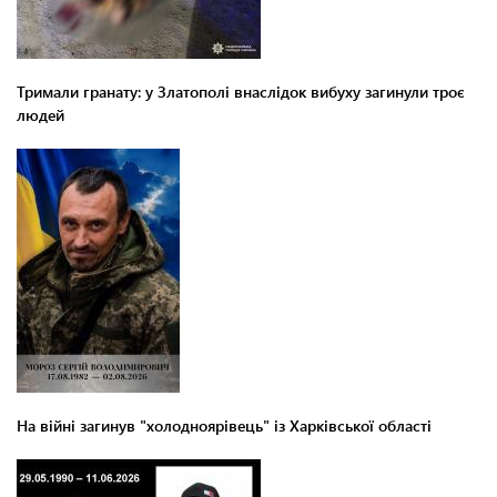
Тримали гранату: у Златополі внаслідок вибуху загинули троє
людей
На війні загинув "холодноярівець" із Харківської області