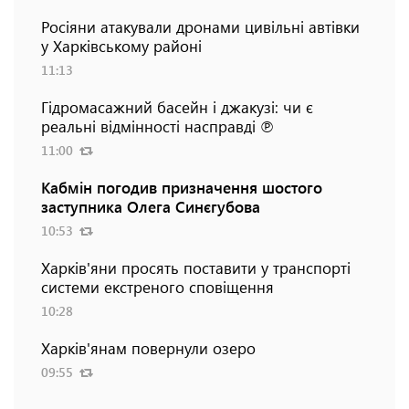
Росіяни атакували дронами цивільні автівки
у Харківському районі
11:13
Гідромасажний басейн і джакузі: чи є
реальні відмінності насправді ℗
11:00
Кабмін погодив призначення шостого
заступника Олега Синєгубова
10:53
Харків'яни просять поставити у транспорті
системи екстреного сповіщення
10:28
Харків'янам повернули озеро
09:55