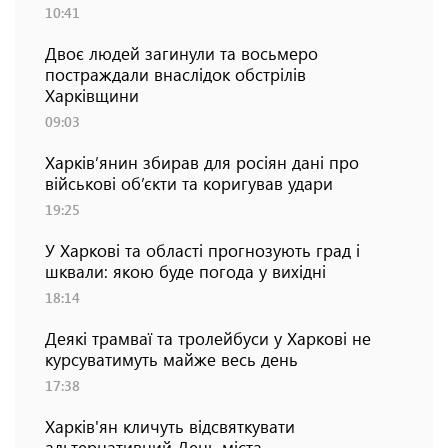
10:41
Двоє людей загинули та восьмеро
постраждали внаслідок обстрілів
Харківщини
09:03
Харків’янин збирав для росіян дані про
військові об’єкти та коригував удари
19:25
У Харкові та області прогнозують град і
шквали: якою буде погода у вихідні
18:14
Деякі трамваї та тролейбуси у Харкові не
курсуватимуть майже весь день
17:38
Харків'ян кличуть відсвяткувати
альтернативний День міста