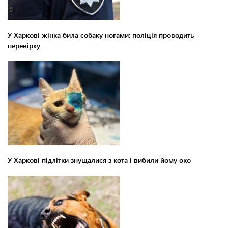
У Харкові жінка била собаку ногами: поліція проводить
перевірку
У Харкові підлітки знущалися з кота і вибили йому око