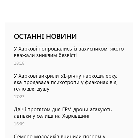
ОСТАННІ НОВИНИ
У Харкові попрощались із захисником, якого
вважали зниклим безвісті
18:18
У Харкові викрили 51-річну наркодилерку,
яка продавала психотропи у флаконах від
гелю для душу
17:23
Двічі протягом дня FPV-дрони атакують
автівки у селищі на Харківщині
16:09
Семеро молодиків вчинили погром у