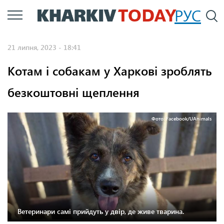
Перейти
РУС
П
до
основного
21 липня, 2023 - 18:41
вмісту
Котам і собакам у Харкові зроблять
безкоштовні щеплення
Фото: Facebook/UAnimals
Ветеринари самі прийдуть у двір, де живе тварина.