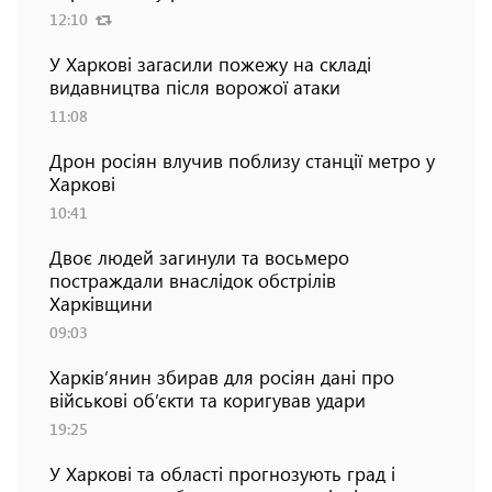
12:10
У Харкові загасили пожежу на складі
видавництва після ворожої атаки
11:08
Дрон росіян влучив поблизу станції метро у
Харкові
10:41
Двоє людей загинули та восьмеро
постраждали внаслідок обстрілів
Харківщини
09:03
Харків’янин збирав для росіян дані про
військові об’єкти та коригував удари
19:25
У Харкові та області прогнозують град і