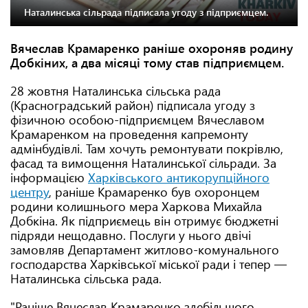
Наталинська сільрада підписала угоду з підприємцем.
Вячеслав Крамаренко раніше охороняв родину
Добкіних, а два місяці тому став підприємцем.
28 жовтня Наталинська сільська рада
(Красноградський район) підписала угоду з
фізичною особою-підприємцем Вячеславом
Крамаренком на проведення капремонту
адмінбудівлі. Там хочуть ремонтувати покрівлю,
фасад та вимощення Наталинської сільради. За
інформацією
Харківського антикорупційного
центру
, раніше Крамаренко був охоронцем
родини колишнього мера Харкова Михайла
Добкіна. Як підприємець він отримує бюджетні
підряди нещодавно. Послуги у нього двічі
замовляв Департамент житлово-комунального
господарства Харківської міської ради і тепер —
Наталинська сільська рада.
"Раніше Вячеслав Крамаренко здебільшого