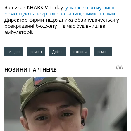
Як писав KHARKIV Today,
у харківському виші
ремонтують покрівлю за завищеними цінами
.
Директор фірми-підрядника обвинувачується у
розкраданні бюджету під час будівництва
амбулаторії.
тендери
ремонт
Добкін
охорона
ремонт