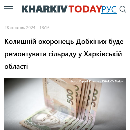
Перейти
РУС
П
до
основного
28 жовтня, 2024 - 13:16
вмісту
Колишній охоронець Добкіних буде
ремонтувати сільраду у Харківській
області
Фото: Сергей Козлов / KHARKIV Today