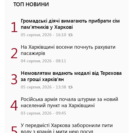
ТОП НОВИНИ
1
Громадські діячі вимагають прибрати сім
пам'ятників у Харкові
05 серпня, 2026 - 16:10
2
На Харківщині восени почнуть рахувати
пасажирів
04 серпня, 2026 - 08:11
3
Немовлятам видають медалі від Терехова
за гроші харків'ян
05 серпня, 2026 - 13:38
4
Російська армія почала штурми за новий
населений пункт на Харківщині
03 серпня, 2026 - 09:45
5
У передмісті Харкова заборонили пити
воду з кранів і мити нею посуд