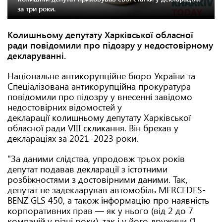
за три роки.
Колишньому депутату Харківської обласної
ради повідомили про підозру у недостовірному
декларуванні.
Національне антикорупційне бюро України та
Спеціалізована антикорупційна прокуратура
повідомили про підозру у внесенні завідомо
недостовірних відомостей у
декларації колишньому депутату Харківської
обласної ради VIII скликання. Він брехав у
деклараціях за 2021–2023 роки.
"За даними слідства, упродовж трьох років
депутат подавав декларації з істотними
розбіжностями з достовірними даними. Так,
депутат не задекларував автомобіль MERCEDES-
BENZ GLS 450, а також інформацію про наявність
корпоративних прав — як у нього (від 2 до 7
компаній у різні роки), так і у його дружини (1