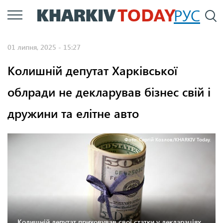
Перейти
РУС
П
до
основного
01 липня, 2025 - 15:27
вмісту
Колишній депутат Харківської
облради не декларував бізнес свій і
дружини та елітне авто
Фото: Сергій Козлов/KHARKIV Today.
Колишній депутат приховував свої статки у деклараціях