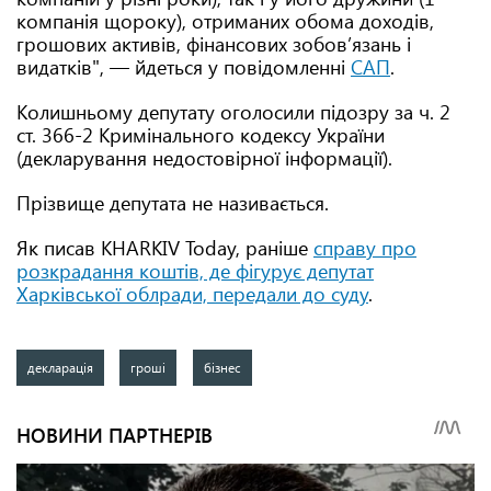
компанія щороку), отриманих обома доходів,
грошових активів, фінансових зобов’язань і
видатків", — йдеться у повідомленні
САП
.
Колишньому депутату оголосили підозру за ч. 2
ст. 366-2 Кримінального кодексу України
(декларування недостовірної інформації).
Прізвище депутата не називається.
Як писав KHARKIV Today, раніше
справу про
розкрадання коштів, де фігурує депутат
Харківської облради, передали до суду
.
декларація
гроші
бізнес