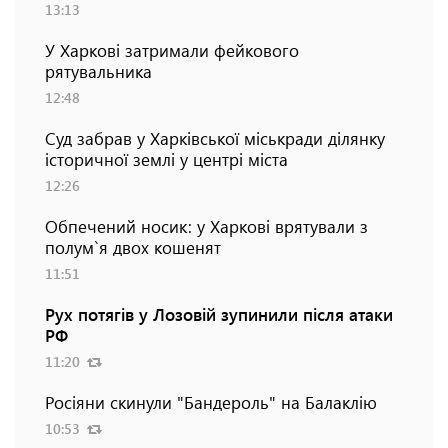
13:13
У Харкові затримали фейкового
рятувальника
12:48
Суд забрав у Харківської міськради ділянку
історичної землі у центрі міста
12:26
Обпечений носик: у Харкові врятували з
полум`я двох кошенят
11:51
Рух потягів у Лозовій зупинили після атаки
РФ
11:20
Росіяни скинули "Бандероль" на Балаклію
10:53