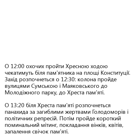
О 12:00 охочих пройти Хресною ходою
чекатимуть біля пам'ятника на площі Конституції.
Захід розпочнеться о 12:30: колона пройде
вулицями Сумською і Маяковського до
Молодіжного парку, до Хреста пам'яті.
О 13:20 біля Хреста пам'яті розпочнеться
панахида за загиблими жертвами Голодоморів і
політичних репресій. Потім пройде короткий
поминальний мітинг, покладання вінків, квітів,
запалення свічок пам'яті.