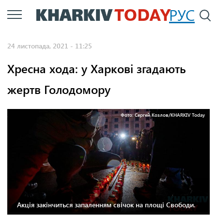
Перейти
РУС
П
до
основного
24 листопада, 2021 - 11:25
вмісту
Хресна хода: у Харкові згадають
жертв Голодомору
Фото: Сергей Козлов/KHARKIV Today
Акція закінчиться запаленням свічок на площі Свободи.