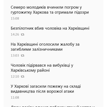
Семеро молодиків вчинили погром у
гуртожитку Харкова та отримали підозри
15:08
Безпілотник вбив чоловіка на Харківщині
14:26
На Харківщині оголосили жалобу за
загиблими залізничниками
13:03
Чоловік підірвався на вибухівці у
Харківському районі
12:10
У Харкові загасили пожежу на складі
видавництва після ворожої атаки
11:08
Дрон росіян влучив поблизу станції метро у