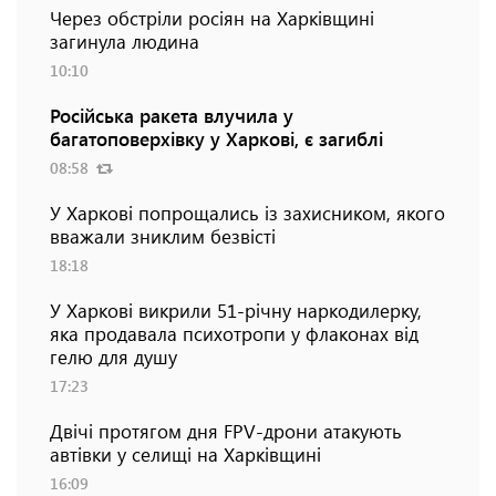
Через обстріли росіян на Харківщині
загинула людина
10:10
Російська ракета влучила у
багатоповерхівку у Харкові, є загиблі
08:58
У Харкові попрощались із захисником, якого
вважали зниклим безвісті
18:18
У Харкові викрили 51-річну наркодилерку,
яка продавала психотропи у флаконах від
гелю для душу
17:23
Двічі протягом дня FPV-дрони атакують
автівки у селищі на Харківщині
16:09