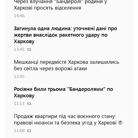
Через влучання "Бандеролі" родини у
Харкові просять відселення
14:46
Загинула одна людина: уточнені дані про
жертви внаслідок ракетного удару по
Харкову
13:45
Мешканці передмістя Харкова залишились
без світла через ворожі атаки
12:45
Росіяни били трьома "Бандеролями" по
Харкову
11:13
Продаж квартири під час воєнного стану:
правові нюанси та безпека угод у Харкові ℗
11:00