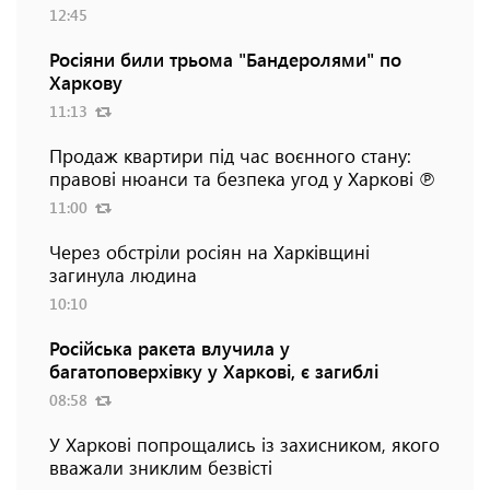
12:45
Росіяни били трьома "Бандеролями" по
Харкову
11:13
Продаж квартири під час воєнного стану:
правові нюанси та безпека угод у Харкові ℗
11:00
Через обстріли росіян на Харківщині
загинула людина
10:10
Російська ракета влучила у
багатоповерхівку у Харкові, є загиблі
08:58
У Харкові попрощались із захисником, якого
вважали зниклим безвісті