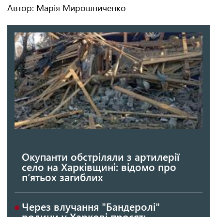
Автор: Марія Мирошниченко
Окупанти обстріляли з артилерії
село на Харківщині: відомо про
п’ятьох загиблих
Через влучання "Бандеролі"
родини у Харкові просять