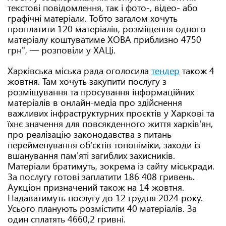
текстові повідомлення, так і фото-, відео- або
графічні матеріали. Тобто загалом хочуть
проплатити 120 матеріалів, розміщення одного
матеріалу коштуватиме ХОВА приблизно 4750
грн", — розповіли у ХАЦі.
Харківська міська рада оголосила
тендер
також 4
жовтня. Там хочуть закупити послугу з
розміщування та просування інформаційних
матеріалів в онлайн-медіа про здійснення
важливих інфраструктурних проєктів у Харкові та
їхнє значення для повсякденного життя харків'ян,
про реалізацію законодавства з питань
перейменування об'єктів топоніміки, заходи із
вшанування пам'яті загиблих захисників.
Матеріали братимуть, зокрема із сайту міськради.
За послугу готові заплатити 186 408 гривень.
Аукціон призначений також на 14 жовтня.
Надаватимуть послугу до 12 грудня 2024 року.
Усього планують розмістити 40 матеріалів. За
один сплатять 4660,2 гривні.