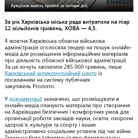
Аукціони мають пройти за чотири дні.
За рік Харківська міська рада витратила на піар
12 мільйонів гривень, ХОВА — 4,5.
4 жовтня Харківська обласна військова
адміністрація оголосила тендер на пошук онлайн-
медіа для розміщення інформаційних матеріалів
про діяльність обласної військової адміністрації.
За це хочуть заплатити 285 000 гривень, пише
Харківський антикорупційний центр
із
посиланням на систему публічних
закупівель Prozorro.
У
документації
зазначено, що розміщувати в
онлайн-медіа планують матеріали про створення
на Харківщині безпечних і комфортних умов для
організації роботи закладів науки, освіти, охорони
здоров'я, культури та спорту і інших
адміністративно-соціальних установ під час війни.
Також це буде інформація про формування у