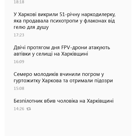
18:18
У Харкові викрили 51-річну наркодилерку,
яка продавала психотропи у флаконах від
гелю для душу
17:23
Двічі протягом дня FPV-дрони атакують
автівки у селищі на Харківщині
16:09
Семеро молодиків вчинили погром у
гуртожитку Харкова та отримали підозри
15:08
Безпілотник вбив чоловіка на Харківщині
14:26