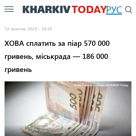
Перейти
РУС
П
до
основного
10 жовтня, 2024 - 18:30
вмісту
ХОВА сплатить за піар 570 000
гривень, міськрада — 186 000
гривень
Фото: Сергей Козлов / KHARKIV Today