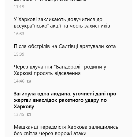
17:19
У Харкові закликають долучитися до
всеукраїнської акції на честь захисників
16:33
Після обстрілів на Салтівці врятували кота
15:39
Через влучання "Бандеролі" родини у
Харкові просять відселення
14:46
Загинула одна людина: уточнені дані про
жертви внаслідок ракетного удару по
Харкову
13:45
Мешканці передмістя Харкова залишились
без світла через ворожі атаки