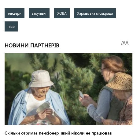
тендери
закупівлі
ХОВА
Харківська міськрада
піар