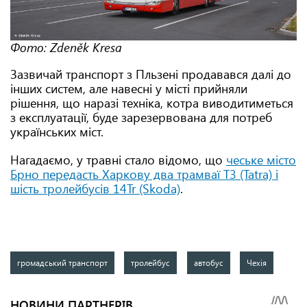
Фото: Zdeněk Kresa
Зазвичай транспорт з Пльзені продавався далі до
інших систем, але навесні у місті прийняли
рішення, що наразі техніка, котра виводитиметься
з експлуатації, буде зарезервована для потреб
українських міст.
Нагадаємо, у травні стало відомо, що
чеське місто
Брно передасть Харкову два трамваї Т3 (Tatra) і
шість тролейбусів 14Tr (Skoda)
.
громадський транспорт
тролейбус
автобус
Чехія