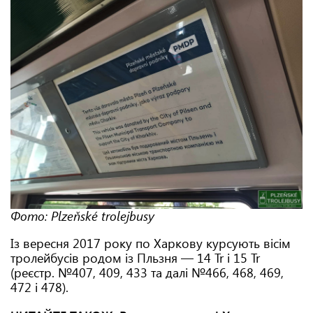
Фото: Plzeňské trolejbusy
Із вересня 2017 року по Харкову курсують вісім
тролейбусів родом із Пльзня — 14 Tr і 15 Tr
(реєстр. №407, 409, 433 та далі №466, 468, 469,
472 і 478).