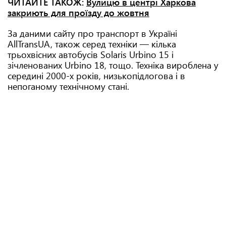
ЧИТАЙТЕ ТАКОЖ:
Вулицю в центрі Харкова
закриють для проїзду до жовтня
За даними сайту про транспорт в Україні
AllTransUA, також серед техніки — кілька
трьохвісних автобусів Solaris Urbino 15 і
зічленованих Urbino 18, тощо. Техніка вироблена у
середині 2000-х років, низькопідлогова і в
непоганому технічному стані.