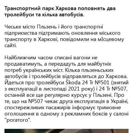
Транспортний парк Харкова поповнять два
тролейбуси та кілька автобусів.
Чеське місто Пльзень і його транспортні
підприємства підтримають оновлення міського
транспорту в Харкові, повідомили на мІсцевому
сайті.
Найближчим часом списані вагони не
продаватимуть, а передадуть для майбутніх
потреб українських міст. Кілька пльзеньських
автобусів і тролейбусів відправляться до Харкова.
Йдеться про тролейбуси Škoda 24 Tr №501 (знятий
з експлуатації в листопаді 2021 року) і 24 Tr №507,
останній все ще регулярно курсує у Пльзені. Про
те, що на №507 чекає друга експлуатація в Україні,
спостережливих пасажирів інформує тримовне
оголошення в одному з рекламних боксів у салоні
"рогатого".