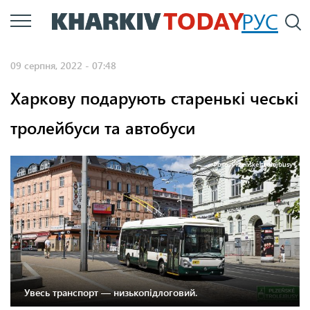
Перейти
РУС
П
до
основного
09 серпня, 2022 - 07:48
вмісту
Харкову подарують старенькі чеські
тролейбуси та автобуси
Фото: Plzeňské trolejbusy
Увесь транспорт — низькопідлоговий.