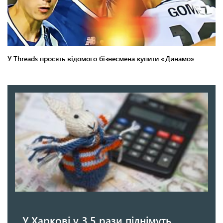
У Харкові у 3,5 рази піднімуть