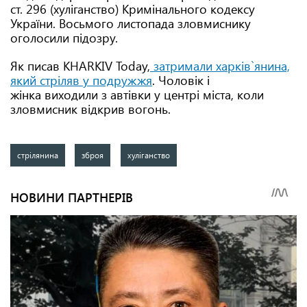
ст. 296 (хуліганство) Кримінального кодексу
України. Восьмого листопада зловмиснику
оголосили підозру.
Як писав KHARKIV Today,
затримали харків`янина,
який стріляв у подружжя
. Чоловік і
жінка виходили з автівки у центрі міста, коли
зловмисник відкрив вогонь.
стрілянина
зброя
хуліганство