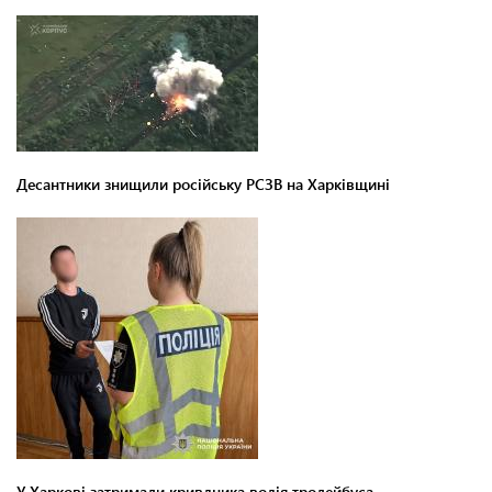
Десантники знищили російську РСЗВ на Харківщині
У Харкові затримали кривдника водія тролейбуса