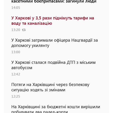
касетними боєприпасами: загинули люди
14:05
У Харкові у 3,5 рази піднімуть тарифи на
воду та каналізацію
13:20
У Харкові затримали офіцера Нацгвардії за
допомогу ухилянту
13:00
У Харкові сталася подвійна ДТП з міським
автобусом
12:42
Потяги на Харківщині через безпекову
ситуацію ходять зі змінами
12:25
На Харківщині за бюджетні кошти вирішили
побудувати два падел-корти