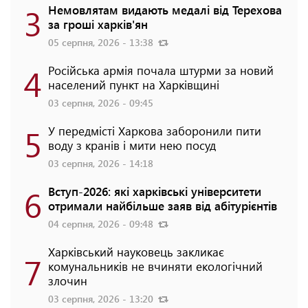
3
Немовлятам видають медалі від Терехова
за гроші харків'ян
05 серпня, 2026 - 13:38
4
Російська армія почала штурми за новий
населений пункт на Харківщині
03 серпня, 2026 - 09:45
5
У передмісті Харкова заборонили пити
воду з кранів і мити нею посуд
03 серпня, 2026 - 14:18
6
Вступ-2026: які харківські університети
отримали найбільше заяв від абітурієнтів
04 серпня, 2026 - 09:48
Харківський науковець закликає
7
комунальників не вчиняти екологічний
злочин
03 серпня, 2026 - 13:20