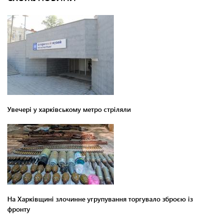
Увечері у харківському метро стріляли
На Харківщині злочинне угрупування торгувало зброєю із
фронту