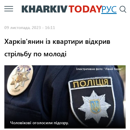
Перейти
РУС
П
до
основного
09 листопада, 2023 - 16:11
вмісту
Харків'янин із квартири відкрив
стрільбу по молоді
Ілюстративне фото: "Лівий берег"
Чоловікові оголосили підозру.