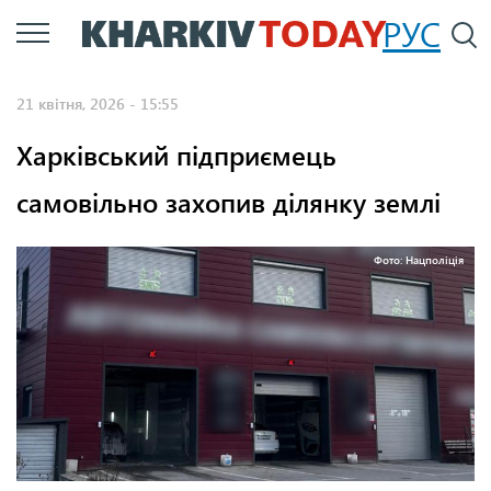
Перейти
РУС
П
до
основного
21 квітня, 2026 - 15:55
вмісту
Харківський підприємець
самовільно захопив ділянку землі
Фото: Нацполіція