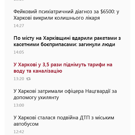
Фейковий психіатричний діагноз за $6500: у
Харкові викрили колишнього лікаря
14:27
По місту на Харківщині вдарили ракетами з
касетними боєприпасами: загинули люди
14:05
У Харкові у 3,5 рази піднімуть тарифи на
воду та каналізацію
13:20
У Харкові затримали офіцера Нацгвардії за
допомогу ухилянту
13:00
У Харкові сталася подвійна ДТП з міським
автобусом
12:42