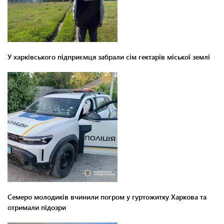
У харківського підприємця забрали сім гектарів міської землі
Семеро молодиків вчинили погром у гуртожитку Харкова та
отримали підозри