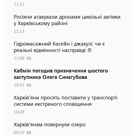
11:57
Росіяни атакували дронами цивільні автівки
у Харківському районі
11:13
Гідромасажний басейн і джакузі: чи є
реальні відмінності насправді ℗
11:00
Кабмін погодив призначення шостого
заступника Олега Синєгубова
10:53
Харків'яни просять поставити у транспорті
системи екстреного сповіщення
10:28
Харків'янам повернули озеро
09:55