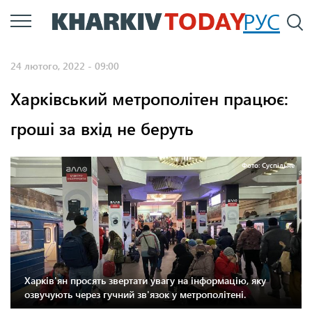
Перейти
РУС
П
до
основного
24 лютого, 2022 - 09:00
вмісту
Харківський метрополітен працює:
гроші за вхід не беруть
Фото: Суспільне
Харків'ян просять звертати увагу на інформацію, яку
озвучують через гучний зв'язок у метрополітені.