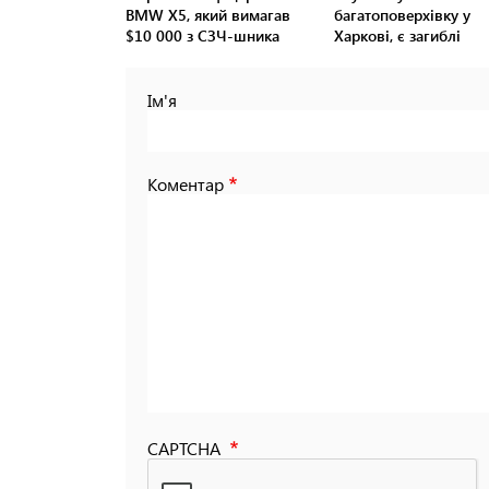
BMW Х5, який вимагав
багатоповерхівку у
$10 000 з СЗЧ-шника
Харкові, є загиблі
Ім'я
Коментар
CAPTCHA