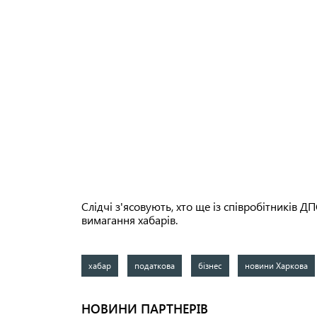
Слідчі з'ясовують, хто ще із співробітників
вимагання хабарів.
хабар
податкова
бізнес
новини Харкова