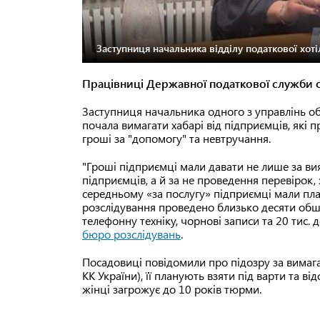
Заступниця начальника відділу податкової хоті
Працівниці Державної податкової служби о
Заступниця начальника одного з управлінь об
почала вимагати хабарі від підприємців, які
гроші за "допомогу" та невтручання.
"Гроші підприємці мали давати не лише за ви
підприємців, а й за не проведення перевірок,
середньому «за послугу» підприємці мали пла
розслідування проведено близько десяти обшу
телефонну техніку, чорнові записи та 20 тис.
бюро розслідувань
.
Посадовиці повідомили про підозру за вимага
КК України), її планують взяти під варти та ві
жінці загрожує до 10 років тюрми.