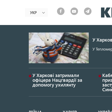
УКР
У Харков
У Тепломер
У Харкові затримали
Каб
офіцера Нацгвардії за
при
допомогу ухилянту
заст
Син