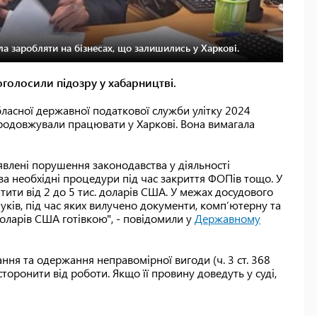
ла заробляти на бізнесах, що залишились у Харкові.
голосили підозру у хабарництві.
ласної державної податкової служби улітку 2024
 продовжували працювати у Харкові. Вона вимагала
явлені порушення законодавства у діяльності
 за необхідні процедури під час закриття ФОПів тощо. У
тити від 2 до 5 тис. доларів США. У межах досудового
ків, під час яких вилучено документи, комп’ютерну та
 доларів США готівкою", - повідомили у
Державному
ння та одержання неправомірної вигоди (ч. 3 ст. 368
дсторонити від роботи. Якщо її провину доведуть у суді,