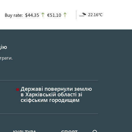
Buy rate:
$44.35
€51.10
22.16°C
up
up
цію
трати.
Державі повернули землю
в Харківській області зі
скіфським городищем