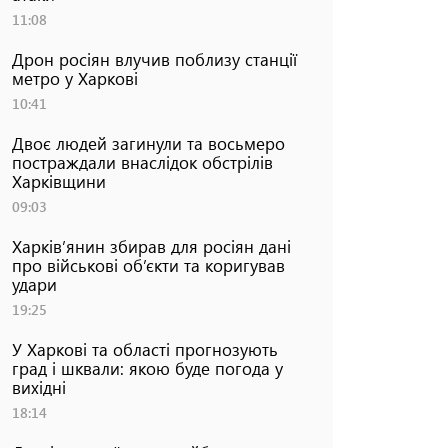
11:08
Дрон росіян влучив поблизу станції
метро у Харкові
10:41
Двоє людей загинули та восьмеро
постраждали внаслідок обстрілів
Харківщини
09:03
Харків’янин збирав для росіян дані
про військові об’єкти та коригував
удари
19:25
У Харкові та області прогнозують
град і шквали: якою буде погода у
вихідні
18:14