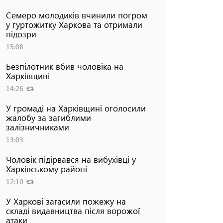
Семеро молодиків вчинили погром
у гуртожитку Харкова та отримали
підозри
15:08
Безпілотник вбив чоловіка на
Харківщині
14:26
У громаді на Харківщині оголосили
жалобу за загиблими
залізничниками
13:03
Чоловік підірвався на вибухівці у
Харківському районі
12:10
У Харкові загасили пожежу на
складі видавництва після ворожої
атаки