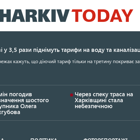
Перейти
до
основного
вмісту
і у 3,5 рази піднімуть тарифи на воду та каналіза
ежах кажуть, що діючий тариф тільки на третину покриває за
мін погодив
Через спеку траса на
значення шостого
Харківщині стала
упника Олега
небезпечною
єгубова