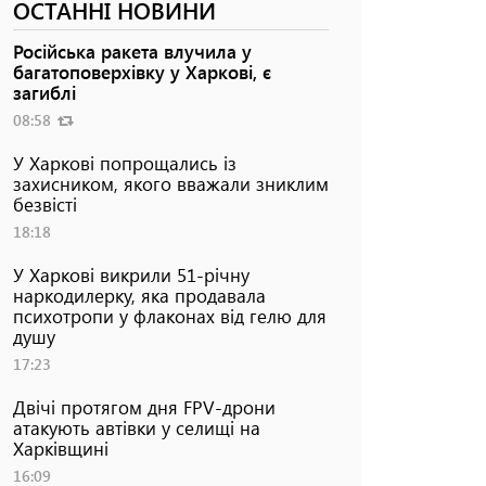
ОСТАННІ НОВИНИ
Російська ракета влучила у
багатоповерхівку у Харкові, є
загиблі
08:58
У Харкові попрощались із
захисником, якого вважали зниклим
безвісті
18:18
У Харкові викрили 51-річну
наркодилерку, яка продавала
психотропи у флаконах від гелю для
душу
17:23
Двічі протягом дня FPV-дрони
атакують автівки у селищі на
Харківщині
16:09