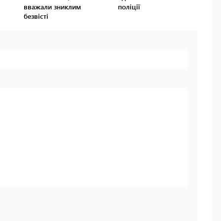
вважали зниклим
поліції
безвісті