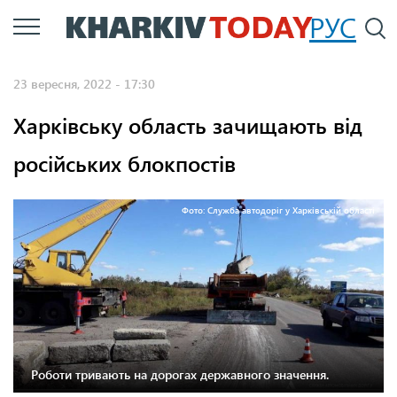
Перейти
РУС
П
до
основного
23 вересня, 2022 - 17:30
вмісту
Харківську область зачищають від
російських блокпостів
Фото: Служба автодоріг у Харківській області
Роботи тривають на дорогах державного значення.