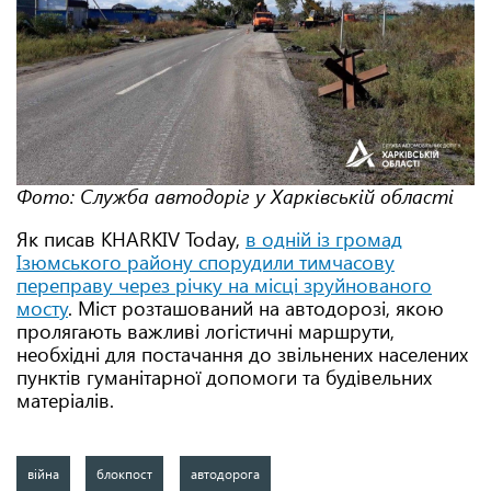
Фото: Служба автодоріг у Харківській області
Як писав KHARKIV Today,
в одній із громад
Ізюмського району спорудили тимчасову
переправу через річку на місці зруйнованого
мосту
. Міст розташований на автодорозі, якою
пролягають важливі логістичні маршрути,
необхідні для постачання до звільнених населених
пунктів гуманітарної допомоги та будівельних
матеріалів.
війна
блокпост
автодорога