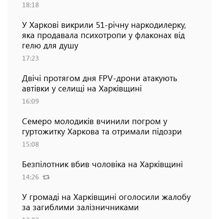
18:18
У Харкові викрили 51-річну наркодилерку,
яка продавала психотропи у флаконах від
гелю для душу
17:23
Двічі протягом дня FPV-дрони атакують
автівки у селищі на Харківщині
16:09
Семеро молодиків вчинили погром у
гуртожитку Харкова та отримали підозри
15:08
Безпілотник вбив чоловіка на Харківщині
14:26
У громаді на Харківщині оголосили жалобу
за загиблими залізничниками