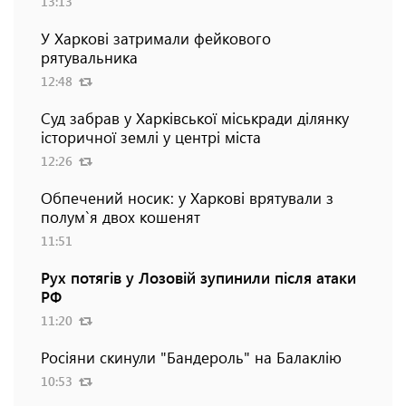
13:13
У Харкові затримали фейкового
рятувальника
12:48
Суд забрав у Харківської міськради ділянку
історичної землі у центрі міста
12:26
Обпечений носик: у Харкові врятували з
полум`я двох кошенят
11:51
Рух потягів у Лозовій зупинили після атаки
РФ
11:20
Росіяни скинули "Бандероль" на Балаклію
10:53