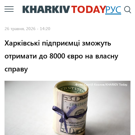
Перейти
РУС
П
до
основного
26 травня, 2026 - 14:20
вмісту
Харківські підприємці зможуть
отримати до 8000 євро на власну
справу
Фото: Сергій Козлов/KHARKIV Today.