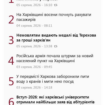
05 серпня, 2026 - 16:10
2
На Харківщині восени почнуть рахувати
пасажирів
04 серпня, 2026 - 08:11
3
Немовлятам видають медалі від Терехова
за гроші харків'ян
05 серпня, 2026 - 13:38
4
Російська армія почала штурми за новий
населений пункт на Харківщині
03 серпня, 2026 - 09:45
5
У передмісті Харкова заборонили пити
воду з кранів і мити нею посуд
03 серпня, 2026 - 14:18
6
Вступ-2026: які харківські університети
отримали найбільше заяв від абітурієнтів