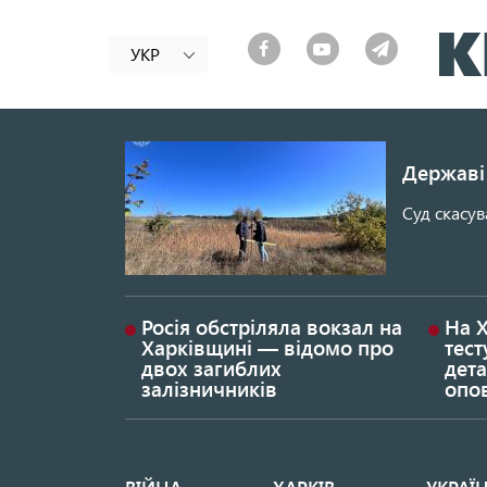
УКР
Державі 
Суд скасув
Росія обстріляла вокзал на
На 
Харківщині — відомо про
тест
двох загиблих
дета
залізничників
опо