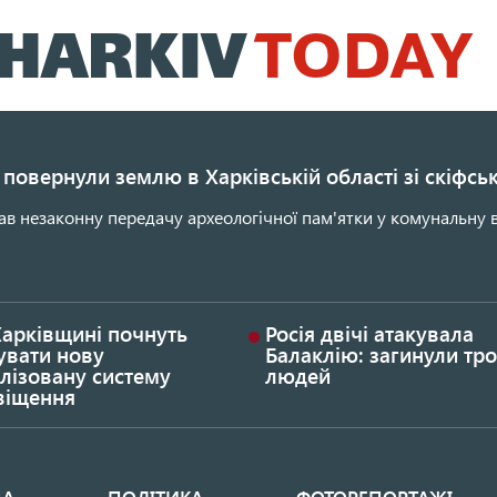
Перейти
до
основного
вмісту
повернули землю в Харківській області зі скіфс
ав незаконну передачу археологічної пам'ятки у комунальну в
Харківщині почнуть
Росія двічі атакувала
увати нову
Балаклію: загинули тро
лізовану систему
людей
віщення