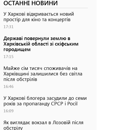
ОСТАННІ НОВИНИ
У Харкові відкривається новий
простір для кіно та концертів
17:31
Державі повернули землю в
Харківській області зі скіфським
городищем
17:15
Майже сім тисяч споживачів на
Харківщині залишилися без світла
після обстрілів
16:46
У Харкові блогера засудили до семи
років за пропаганду СРСР і Росії
16:09
Як виглядає вокзал в Лозовій після
обстрілу