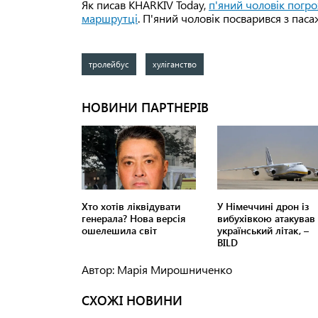
Як писав KHARKIV Today,
п'яний чоловік погро
маршрутці
. П'яний чоловік посварився з пас
тролейбус
хуліганство
Автор: Марія Мирошниченко
СХОЖІ НОВИНИ