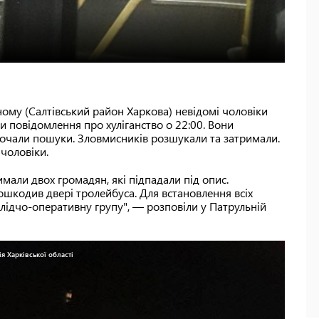
ному (Салтівський район Харкова) невідомі чоловіки
и повідомлення про хуліганство о 22:00. Вони
почали пошуки. Зловмисників розшукали та затримали.
чоловіки.
имали двох громадян, які підпадали під опис.
ошкодив двері тролейбуса. Для встановлення всіх
слідчо-оперативну групу", — розповіли у Патрульній
я Харківської області