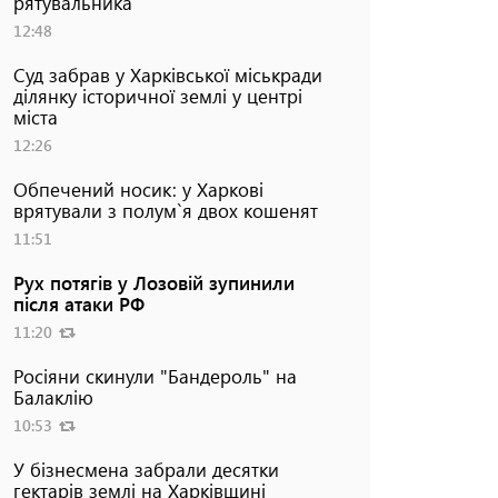
рятувальника
12:48
Суд забрав у Харківської міськради
ділянку історичної землі у центрі
міста
12:26
Обпечений носик: у Харкові
врятували з полум`я двох кошенят
11:51
Рух потягів у Лозовій зупинили
після атаки РФ
11:20
Росіяни скинули "Бандероль" на
Балаклію
10:53
У бізнесмена забрали десятки
гектарів землі на Харківщині