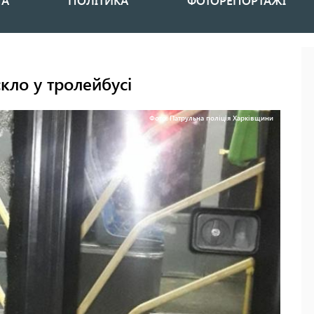
НА
ПОЛІТИКА
ФОТОРЕПОРТАЖІ
скло у тролейбусі
Фото: Патрульна поліція Харківщини