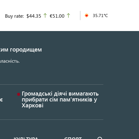
Buy rate:
$44.35
€51.00
35.71°C
up
up
ьким городищем
ласність.
Громадські діячі вимагають
є
прибрати сім пам'ятників у
Харкові