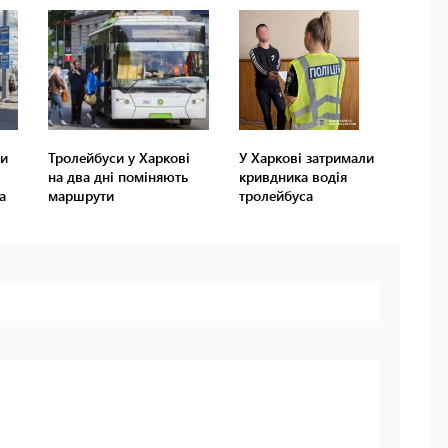
ли
Тролейбуси у Харкові
У Харкові затримали
на два дні поміняють
кривдника водія
а
маршрути
тролейбуса