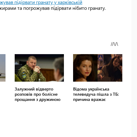
жував підірвати гранату у харківській
ажирами та погрожував підірвати нібито гранату.