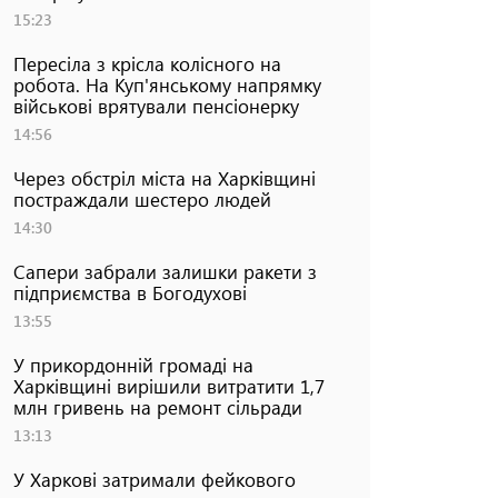
15:23
Пересіла з крісла колісного на
робота. На Куп'янському напрямку
військові врятували пенсіонерку
14:56
Через обстріл міста на Харківщині
постраждали шестеро людей
14:30
Сапери забрали залишки ракети з
підприємства в Богодухові
13:55
У прикордонній громаді на
Харківщині вирішили витратити 1,7
млн гривень на ремонт сільради
13:13
У Харкові затримали фейкового