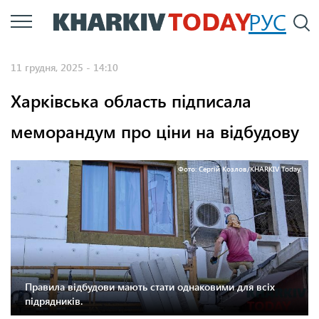
Перейти
РУС
П
до
основного
11 грудня, 2025 - 14:10
вмісту
Харківська область підписала
меморандум про ціни на відбудову
Фото: Сергій Козлов/KHARKIV Today.
Правила відбудови мають стати однаковими для всіх
підрядників.