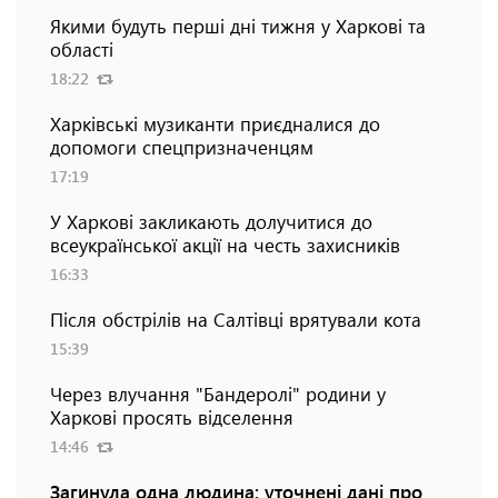
Якими будуть перші дні тижня у Харкові та
області
18:22
Харківські музиканти приєдналися до
допомоги спецпризначенцям
17:19
У Харкові закликають долучитися до
всеукраїнської акції на честь захисників
16:33
Після обстрілів на Салтівці врятували кота
15:39
Через влучання "Бандеролі" родини у
Харкові просять відселення
14:46
Загинула одна людина: уточнені дані про