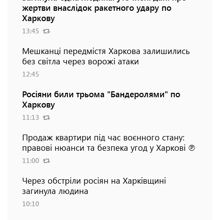
жертви внаслідок ракетного удару по
Харкову
13:45
Мешканці передмістя Харкова залишились
без світла через ворожі атаки
12:45
Росіяни били трьома "Бандеролями" по
Харкову
11:13
Продаж квартири під час воєнного стану:
правові нюанси та безпека угод у Харкові ℗
11:00
Через обстріли росіян на Харківщині
загинула людина
10:10