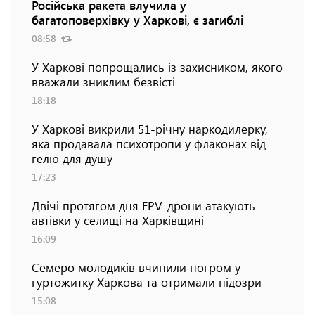
Російська ракета влучила у
багатоповерхівку у Харкові, є загиблі
08:58
У Харкові попрощались із захисником, якого
вважали зниклим безвісті
18:18
У Харкові викрили 51-річну наркодилерку,
яка продавала психотропи у флаконах від
гелю для душу
17:23
Двічі протягом дня FPV-дрони атакують
автівки у селищі на Харківщині
16:09
Семеро молодиків вчинили погром у
гуртожитку Харкова та отримали підозри
15:08