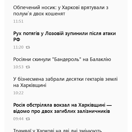
Обпечений носик: у Харкові врятували з
полум`я двох кошенят
11:51
Рух потягів у Лозовій зупинили після атаки
РФ
11:20
Росіяни скинули "Бандероль" на Балаклію
10:53
У бізнесмена забрали десятки гектарів землі
на Харківщині
10:22
Росія обстріляла вокзал на Харківщині —
відомо про двох загиблих залізничників
09:44
Трамваї у Харкові на дві дні змінюють