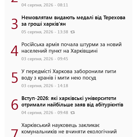
04 серпня, 2026 - 08:11
3
Немовлятам видають медалі від Терехова
за гроші харків'ян
05 серпня, 2026 - 13:38
4
Російська армія почала штурми за новий
населений пункт на Харківщині
03 серпня, 2026 - 09:45
5
У передмісті Харкова заборонили пити
воду з кранів і мити нею посуд
03 серпня, 2026 - 14:18
6
Вступ-2026: які харківські університети
отримали найбільше заяв від абітурієнтів
04 серпня, 2026 - 09:48
Харківський науковець закликає
7
комунальників не вчиняти екологічний