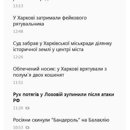
13:13
У Харкові затримали фейкового
рятувальника
12:48
Суд забрав у Харківської міськради ділянку
історичної землі у центрі міста
12:26
Обпечений носик: у Харкові врятували з
полум`я двох кошенят
11:51
Рух потягів у Лозовій зупинили після атаки
РФ
11:20
Росіяни скинули "Бандероль" на Балаклію
10:53