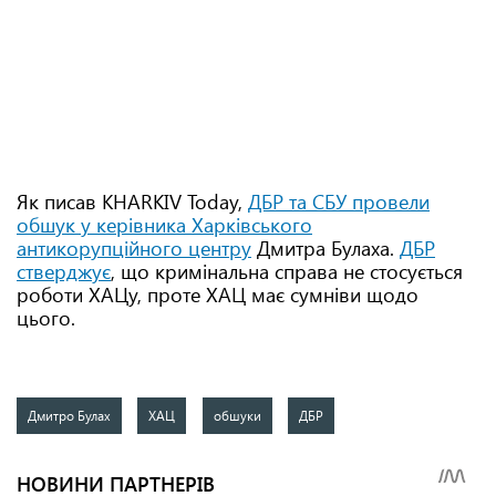
Як писав KHARKIV Today,
ДБР та СБУ провели
обшук у керівника Харківського
антикорупційного центру
Дмитра Булаха.
ДБР
стверджує
, що кримінальна справа не стосується
роботи ХАЦу, проте ХАЦ має сумніви щодо
цього.
Дмитро Булах
ХАЦ
обшуки
ДБР