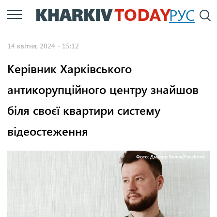
Перейти
РУС
П
до
основного
14 квітня, 2024 - 15:12
вмісту
Керівник Харківського
антикорупційного центру знайшов
біля своєї квартири систему
відеостеження
Фото: Дмитро Булах/Facebook