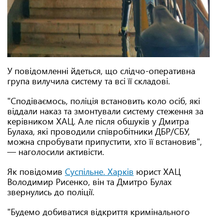
У повідомленні йдеться, що слідчо-оперативна
група вилучила систему та всі її складові.
"Сподіваємось, поліція встановить коло осіб, які
віддали наказ та змонтували систему стеження за
керівником ХАЦ. Але після обшуків у Дмитра
Булаха, які проводили співробітники ДБР/СБУ,
можна спробувати припустити, хто її встановив",
— наголосили активісти.
Як повідомив
Суспільне. Харків
юрист ХАЦ
Володимир Рисенко, він та Дмитро Булах
звернулись до поліції.
"Будемо добиватися відкриття кримінального