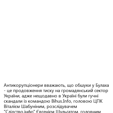
Антикорупціонери вважають, що обшуки у Булаха
- це продовження тиску на громадянський сектор
України, адже нещодавно в Україні були гучні
скандали із командою Bihus.Info, головою ЦПК
Віталієм Шабуніним, розслідувачем
"Слідство.інфо" Євгенієм Шульгатом, головним