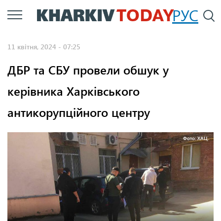
Перейти
РУС
П
до
основного
11 квітня, 2024 - 07:25
вмісту
ДБР та СБУ провели обшук у
керівника Харківського
антикорупційного центру
Фото: ХАЦ.