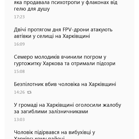
яка продавала психотропи у флаконах від
гелю для душу
17:23
Двічі протягом дня FPV-дрони атакують
автівки у селищі на Харківщині
16:09
Семеро молодиків вчинили погром у
гуртожитку Харкова та отримали підозри
15:08
Безпілотник вбив чоловіка на Харківщині
14:26
У громаді на Харківщині оголосили жалобу
за загиблими залізничниками
13:03
Чоловік підірвався на вибухівці у
Харківському районі