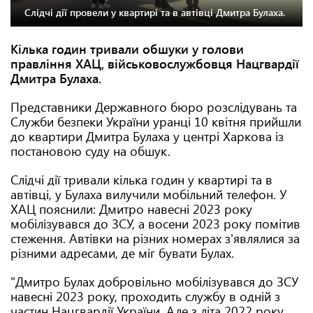
Слідчі дії провели у квартирі та в автівці Дмитра Булаха.
Кілька годин тривали обшуки у голови
правління ХАЦ, військовослужбовця Нацгвардії
Дмитра Булаха.
Представники Державного бюро розслідувань та
Служби безпеки України уранці 10 квітня прийшли
до квартири Дмитра Булаха у центрі Харкова із
постановою суду на обшук.
Слідчі дії тривали кілька годин у квартирі та в
автівці, у Булаха вилучили мобільний телефон. У
ХАЦ пояснили: Дмитро навесні 2023 року
мобілізувався до ЗСУ, а восени 2023 року помітив
стеження. Автівки на різних номерах з'являлися за
різними адресами, де міг бувати Булах.
"Дмитро Булах добровільно мобілізувався до ЗСУ
навесні 2023 року, проходить службу в одній з
частин Нацгвардії України. Але з літа 2022 року