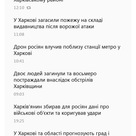
12:10
У Харкові загасили пожежу на складі
видавництва після ворожої атаки
11:08
Дрон росіян влучив поблизу станції метро у
Харкові
10:41
Двоє людей загинули та восьмеро
постраждали внаслідок обстрілів
Харківщини
09:03
Харків’янин збирав для росіян дані про
військові об’єкти та коригував удари
19:25
У Харкові та області прогнозують град і