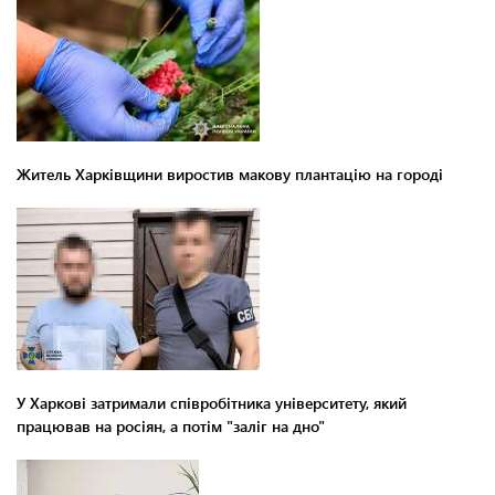
Житель Харківщини виростив макову плантацію на городі
У Харкові затримали співробітника університету, який
працював на росіян, а потім "заліг на дно"