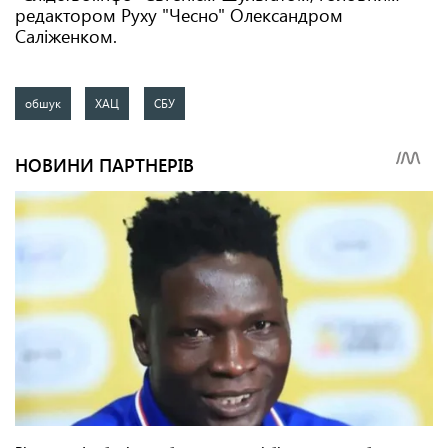
редактором Руху "Чесно" Олександром
Саліженком.
обшук
ХАЦ
СБУ