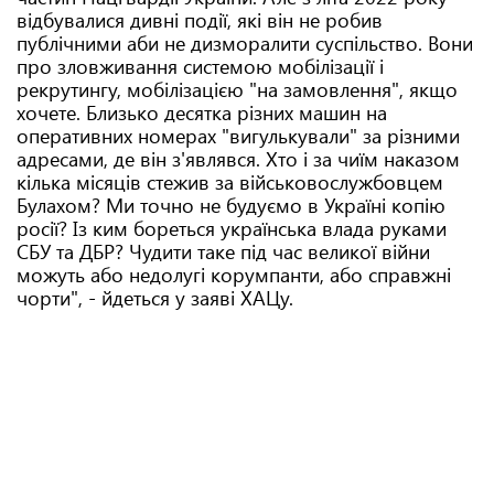
відбувалися дивні події, які він не робив
публічними аби не дизморалити суспільство. Вони
про зловживання системою мобілізації і
рекрутингу, мобілізацією "на замовлення", якщо
хочете. Близько десятка різних машин на
оперативних номерах "вигулькували" за різними
адресами, де він з'являвся. Хто і за чиїм наказом
кілька місяців стежив за військовослужбовцем
Булахом? Ми точно не будуємо в Україні копію
росії? Із ким бореться українська влада руками
СБУ та ДБР? Чудити таке під час великої війни
можуть або недолугі корумпанти, або справжні
чорти", - йдеться у заяві ХАЦу.