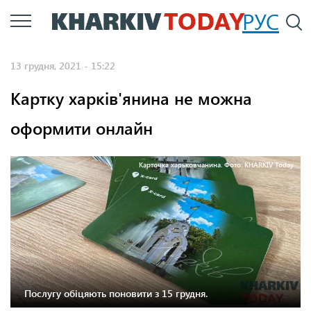
Перейти
РУС
П
до
основного
13 грудня, 2021 - 15:22
вмісту
Картку харків'янина не можна
оформити онлайн
Карточка харьковчанина. Фото: KHARKIV Today
Послугу обіцяють поновити з 15 грудня.