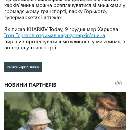
харків'янина можна розплачуватися зі знижками у
громадському транспорті, парку Горького,
супермаркетах і аптеках.
Як писав KHARKIV Today, 9 грудня мер Харкова
Ігор Терехов отримав картку харків'янина
і
вирішив протестувати її можливості у магазинах, в
аптеці та у транспорті.
картка харків'янина