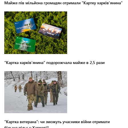
Майже пів мільйона громадян отримали "Картку харків'янина"
"Картка харків'янина" подорожчала майже в 2,5 рази
"Картка ветерана": чи зможуть учасники війни отримати
більше пільг у Харкові?