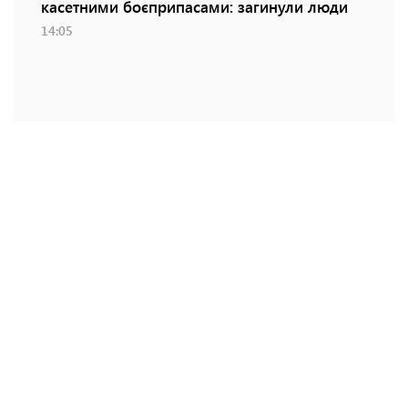
касетними боєприпасами: загинули люди
14:05