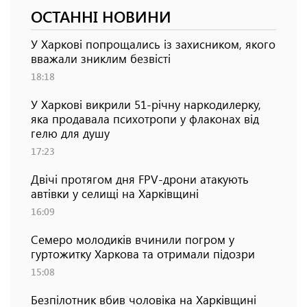
ОСТАННІ НОВИНИ
У Харкові попрощались із захисником, якого
вважали зниклим безвісті
18:18
У Харкові викрили 51-річну наркодилерку,
яка продавала психотропи у флаконах від
гелю для душу
17:23
Двічі протягом дня FPV-дрони атакують
автівки у селищі на Харківщині
16:09
Семеро молодиків вчинили погром у
гуртожитку Харкова та отримали підозри
15:08
Безпілотник вбив чоловіка на Харківщині